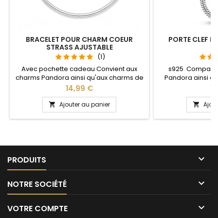
BRACELET POUR CHARM COEUR
PORTE CLEF P
STRASS AJUSTABLE
S
(1)
Avec pochette cadeau Convient aux
s925 Compatib
charms Pandora ainsi qu'aux charms de
Pandora ainsi q
notre site idéal pour : Noël, Saint Valentin,
notre site idéal pou
Prix
Pr
14,99 €
13
anniversaire, anniversaire de mariage La
anniversaire, an
partie ajustable se détache d'un coté
L'ouverture pour 
Ajouter au panier
Ajou


pour passer les charms par simple
niveau 
pression sur le bouton Ajustable pour
tous les poignets enfant adulte

PRODUITS

NOTRE SOCIÉTÉ

VOTRE COMPTE