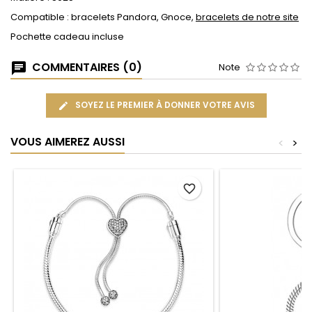
Compatible : bracelets Pandora, Gnoce,
bracelets de notre site
Pochette cadeau incluse
COMMENTAIRES (0)
Note
SOYEZ LE PREMIER À DONNER VOTRE AVIS
VOUS AIMEREZ AUSSI
<
>
favorite_border