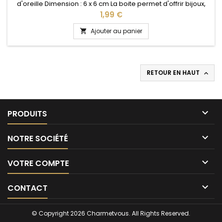
d'oreille Dimension : 6 x 6 cm La boite permet d'offrir bijoux,
charms, bracelets dans un magnifique écrin idéal pour : Noël,
Prix
1,99 €
Saint Valentin, anniversaire, anniversaire de mariage, fête
des mères
Ajouter au panier

RETOUR EN HAUT


PRODUITS

NOTRE SOCIÉTÉ

VOTRE COMPTE

CONTACT
© Copyright 2026 Charmetvous. All Rights Reserved.