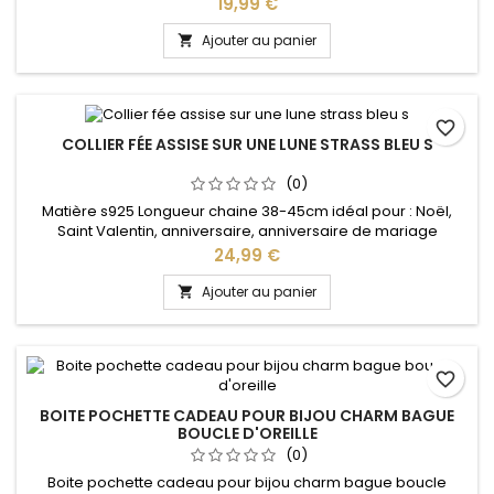
Prix
19,99 €
Ajouter au panier

favorite_border
COLLIER FÉE ASSISE SUR UNE LUNE STRASS BLEU S
(0)
Matière s925 Longueur chaine 38-45cm idéal pour : Noël,
Saint Valentin, anniversaire, anniversaire de mariage
Prix
24,99 €
Ajouter au panier

favorite_border
BOITE POCHETTE CADEAU POUR BIJOU CHARM BAGUE
BOUCLE D'OREILLE
(0)
Boite pochette cadeau pour bijou charm bague boucle