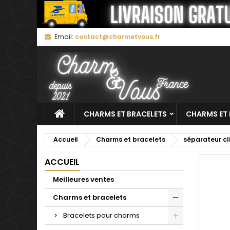
M
C
C
Email:
contact@charmetvous.fr
add_circle_outline
Vo
No
d'e
CHARMS ET BRACELETS
CHARMS ET 
Accueil
Charms et bracelets
séparateur cl
ACCUEIL
Meilleures ventes
Charms et bracelets
Bracelets pour charms