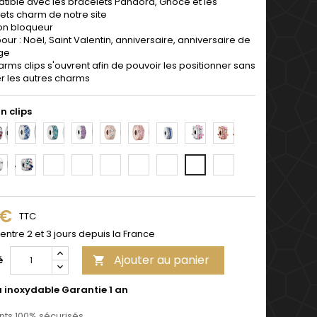
ible avec les bracelets Pandora, Gnoce et les
ets charm de notre site
on bloqueur
pour : Noël, Saint Valentin, anniversaire, anniversaire de
ge
arms clips s'ouvrent afin de pouvoir les positionner sans
r les autres charms
n clips
3
4
5
6
7
8
9
10
13
14
15
16
17
18
20
19
 €
TTC
 entre 2 et 3 jours depuis la France
Ajouter au panier
é

u inoxydable Garantie 1 an
ts 100% sécurisés