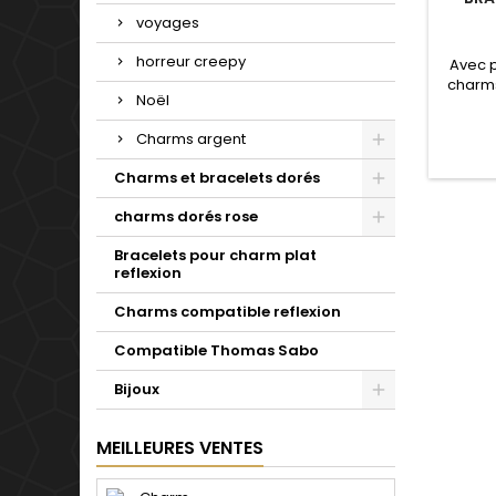
voyages
horreur creepy
Avec 
charms
Noël
de not
Valenti
Charms argent
mariage
d'un c
Charms et bracelets dorés
simple 
pour t
charms dorés rose
Bracelets pour charm plat
reflexion
Charms compatible reflexion
Compatible Thomas Sabo
Bijoux
MEILLEURES VENTES