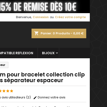
×
×
×
Bienvenue,
Connexion
ou
Créez votre compte
shopping_cart
Panier:
0
Produits - 0,00 €
n
s
PATIBLE REFLEXION
BIJOUX
ceur
m pour bracelet collection clip
ss séparateur espaceur
s avis utilisateurs (2)
Donnez votre avis