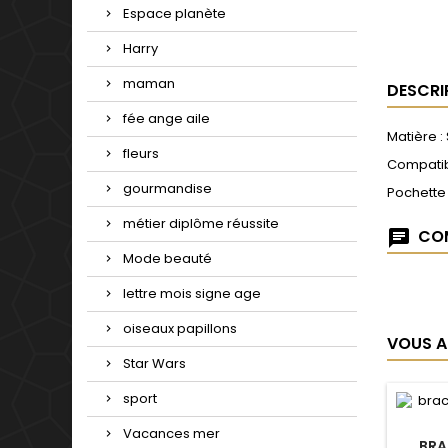
Espace planète
Harry
maman
DESCRI
fée ange aile
Matière :
fleurs
Compatib
gourmandise
Pochette
métier diplôme réussite
COM
Mode beauté
lettre mois signe age
oiseaux papillons
VOUS A
Star Wars
sport
Vacances mer
BRA