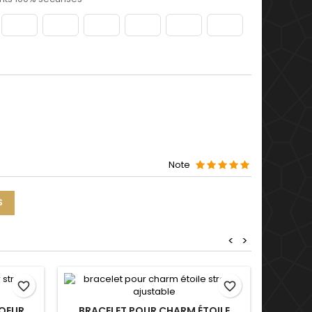
Note
S
<
>
favorite_border
favorite_border
PORTE
OEUR
BRACELET POUR CHARM ÉTOILE