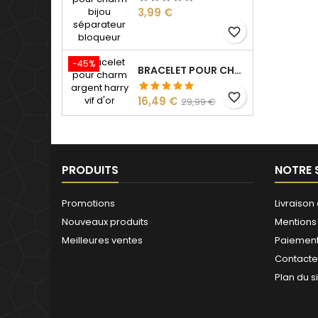
Prix
3,99 €
favorite_border
-45%
BRACELET POUR CHARM ARGENT HARRY VIF D'OR
favorite_border
Prix
Prix
16,49 €
29,99 €
de
base
PRODUITS
NOTRE 
Promotions
Livraison 
Nouveaux produits
Mentions
Meilleures ventes
Paiement
Contact
Plan du s