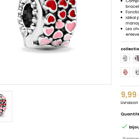
Compat
bracel
Foncti
idéal 
maria
Les ch
enleve
collectio
1
2
11
12
9,99
Livraison
Quantit

bijo
Paiemen