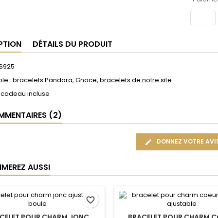
PTION
DÉTAILS DU PRODUIT
 S925
le : bracelets Pandora, Gnoce,
bracelets de notre site
 cadeau incluse
MENTAIRES (2)
DONNEZ VOTRE AVI
IMEREZ AUSSI
favorite_border
CELET POUR CHARM JONC
BRACELET POUR CHARM C