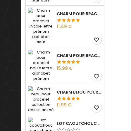
CHARM POUR BRACELET INITIALE LETTRE PRÉNOM ALPHABET FLEUR
Prix
11,49 €
favorite_border
CHARM POUR BRACELET BOULE LETTRE ALPHABET PRÉNOM
Prix
15,99 €
favorite_border
CHARM BIJOU POUR BRACELET COLLECTION DESSIN ANIMÉ
Prix
11,99 €
favorite_border
LOT CAOUTCHOUC POUR CHARM BIJOU SÉPARATEUR BLOQUEUR