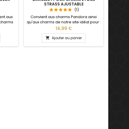
STRASS AJUSTABLE
(1)
s925 C
ent aux
Convient aux charms Pandora ainsi
Pandora
 charms
qu'aux charms de notre site idéal pour :
notre
, Saint
Noël, Saint Valentin, anniversaire,
Valentin
Prix
14,99 €
saire de
anniversaire de mariage La partie
mariage
 détache
ajustable se détache d'un coté pour
se 
Ajouter au panier

rms par
passer les charms par simple pression
Ajustable
sur le bouton Ajustable pour tous les
 adulte
poignets enfant adulte