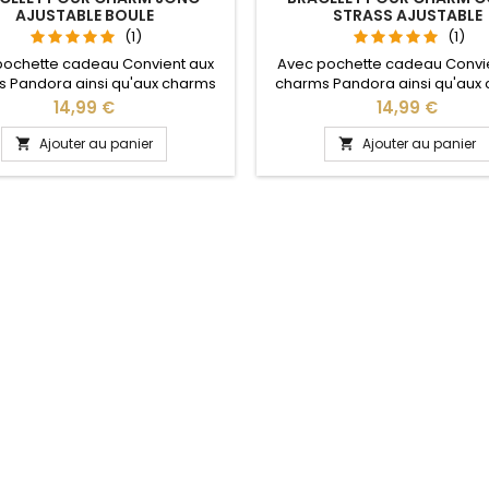
AJUSTABLE BOULE
STRASS AJUSTABLE
(1)
(1)
pochette cadeau Convient aux
Avec pochette cadeau Convi
 Pandora ainsi qu'aux charms
charms Pandora ainsi qu'aux
re site idéal pour : Noël, Saint
de notre site idéal pour : Noël
Prix
Prix
14,99 €
14,99 €
n, anniversaire, anniversaire de
Valentin, anniversaire, anniver
 La partie ajustable se détache
mariage La partie ajustable se
Ajouter au panier
Ajouter au panier


oté pour passer les charms par
d'un coté pour passer les cha
pression sur le bouton Ajustable
simple pression sur le bouton 
ous les poignets enfant adulte
pour tous les poignets enfant