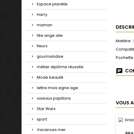
Espace planète
Harry
maman
DESCRI
fée ange aile
Matière :
fleurs
Compatib
gourmandise
Pochette
métier diplôme réussite
COM
Mode beauté
lettre mois signe age
oiseaux papillons
VOUS A
Star Wars
sport
Vacances mer
BRA