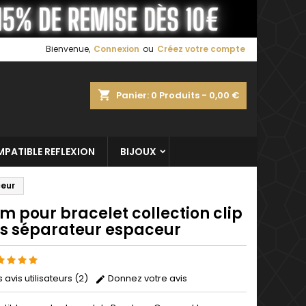
×
×
×
Bienvenue,
Connexion
ou
Créez votre compte
shopping_cart
Panier:
0
Produits - 0,00 €
n
s
PATIBLE REFLEXION
BIJOUX
ceur
m pour bracelet collection clip
ss séparateur espaceur
s avis utilisateurs (2)
Donnez votre avis