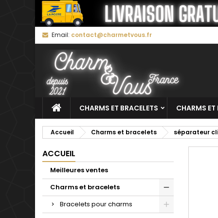
M
C
C
Email:
contact@charmetvous.fr
add_circle_outline
Vo
No
d'e
CHARMS ET BRACELETS
CHARMS ET 
Accueil
Charms et bracelets
séparateur cl
ACCUEIL
Meilleures ventes
Charms et bracelets
Bracelets pour charms