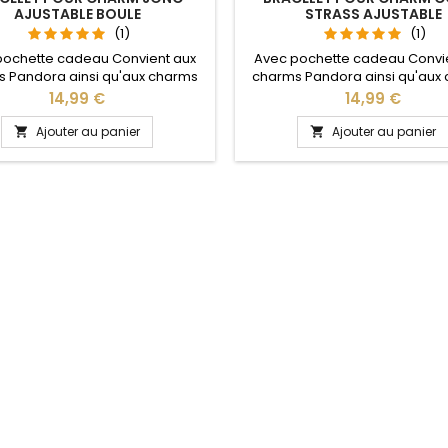
AJUSTABLE BOULE
STRASS AJUSTABLE
(1)
(1)
pochette cadeau Convient aux
Avec pochette cadeau Convi
 Pandora ainsi qu'aux charms
charms Pandora ainsi qu'aux
re site idéal pour : Noël, Saint
de notre site idéal pour : Noël
Prix
Prix
14,99 €
14,99 €
n, anniversaire, anniversaire de
Valentin, anniversaire, anniver
 La partie ajustable se détache
mariage La partie ajustable se
Ajouter au panier
Ajouter au panier


oté pour passer les charms par
d'un coté pour passer les cha
pression sur le bouton Ajustable
simple pression sur le bouton 
ous les poignets enfant adulte
pour tous les poignets enfant