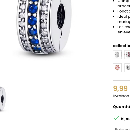
Compat
bracel
Foncti
idéal 
maria
Les ch
enleve
collectio
1
2
11
12
9,99
Livraison
Quantit

bijo
Paiemen