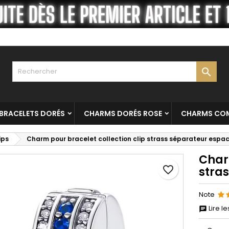
es listes
réer une liste d'envies
onnexion
Créer une nouvelle liste
us devez être connecté pour ajouter des produits à votre liste
m de la liste d'envies
nvies.

Annuler
Connexio
Annuler
Créer une liste d'envie
BRACELETS DORÉS
CHARMS DORÉS ROSE
CHARMS COM
ips
Charm pour bracelet collection clip strass séparateur espa
Char
favorite_border
stra
Note
Lire le