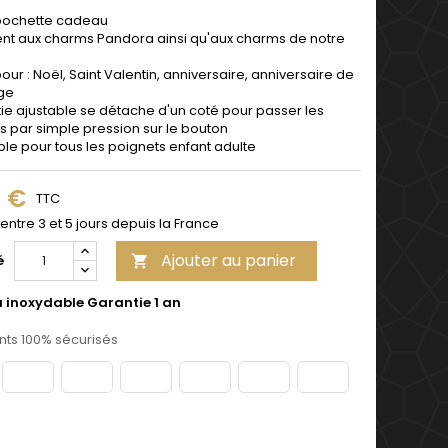
pochette cadeau
ent aux
charms
Pandora
ainsi qu'aux charms de notre
pour : Noël, Saint Valentin, anniversaire, anniversaire de
ge
tie ajustable se détache d'un coté pour passer les
 par simple pression sur le bouton
ble pour tous les poignets enfant adulte
9 €
TTC
 entre 3 et 5 jours depuis la France
Ajouter au panier
é

u inoxydable Garantie 1 an
ts 100% sécurisés