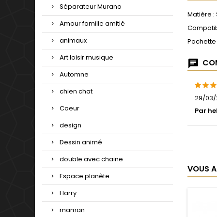
Séparateur Murano
Matière :
Amour famille amitié
Compatib
animaux
Pochette
Art loisir musique
COM
Automne
chien chat
29/03/
Coeur
Par he
design
Dessin animé
double avec chaine
VOUS A
Espace planète
Harry
maman