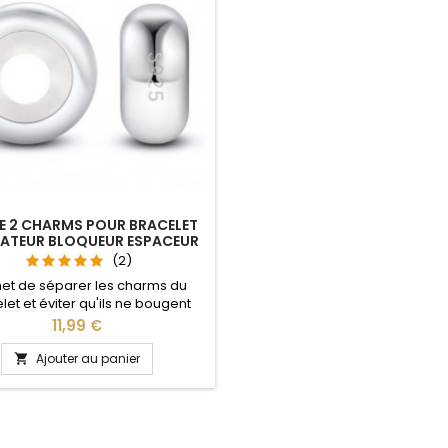
E 2 CHARMS POUR BRACELET
ATEUR BLOQUEUR ESPACEUR
(2)
et de séparer les charms du
let et éviter qu'ils ne bougent
patible avec les bracelets
Prix
11,99 €
, Gnoce et les bracelets charm
re site idéal pour : Noël, Saint
Ajouter au panier

n, anniversaire, anniversaire de
mariage