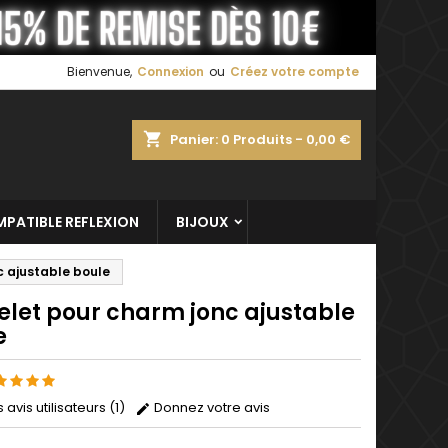
×
×
×
Bienvenue,
Connexion
ou
Créez votre compte
shopping_cart
Panier:
0
Produits - 0,00 €
n
s
PATIBLE REFLEXION
BIJOUX
c ajustable boule
elet pour charm jonc ajustable
e
s avis utilisateurs (1)
Donnez votre avis