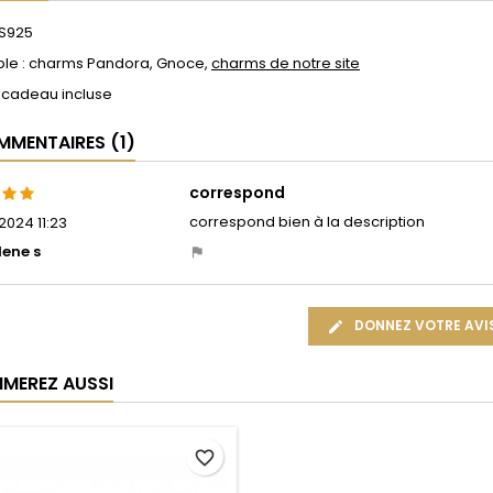
 S925
le : charms Pandora, Gnoce,
charms de notre site
 cadeau incluse
MENTAIRES (1)
correspond
correspond bien à la description
2024 11:23
lene s
DONNEZ VOTRE AVI
IMEREZ AUSSI
favorite_border