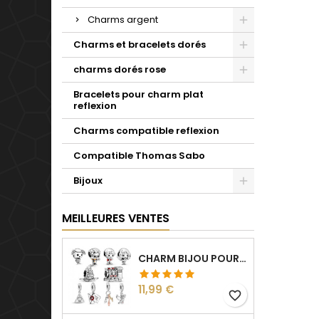
Charms argent
Charms et bracelets dorés
charms dorés rose
Bracelets pour charm plat
reflexion
Charms compatible reflexion
Compatible Thomas Sabo
Bijoux
MEILLEURES VENTES
CHARM BIJOU POUR BRACELET COLLECTION HARRY
Prix
11,99 €
favorite_border