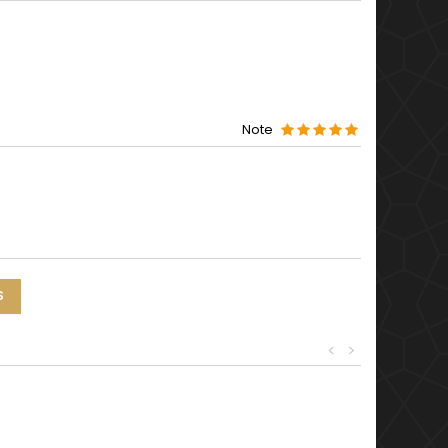
Note
S
<
>