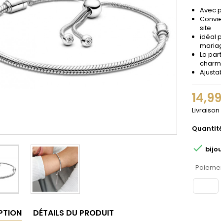
Avec 
Convi
site
idéal 
maria
La par
charms
Ajusta
14,9
Livraison
Quantit

bijo
Paiemen
PTION
DÉTAILS DU PRODUIT