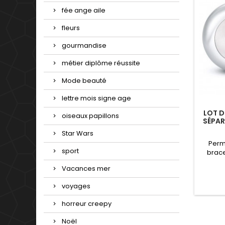
fée ange aile
fleurs
gourmandise
métier diplôme réussite
Mode beauté
lettre mois signe age
LOT D
oiseaux papillons
SÉPAR
Star Wars
Perm
sport
brace
Com
Vacances mer
Pandora
de not
voyages
Valenti
horreur creepy
Noël