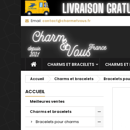
M
C
C
Email:
contact@charmetvous.fr
add_circle_outline
Vo
No
d'e
CHARMS ET BRACELETS
CHARMS ET 
Accueil
Charms et bracelets
Bracelets po
ACCUEIL
Meilleures ventes
Charms et bracelets
Bracelets pour charms