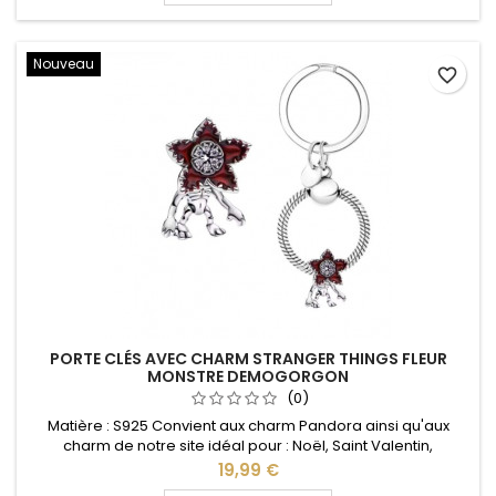
Nouveau
favorite_border
PORTE CLÉS AVEC CHARM STRANGER THINGS FLEUR
MONSTRE DEMOGORGON
(0)
Matière : S925 Convient aux charm Pandora ainsi qu'aux
charm de notre site idéal pour : Noël, Saint Valentin,
anniversaire, anniversaire de mariage L'ouverture pour les
Prix
19,99 €
charms se fait au niveau de la boule Le Charm est vendu