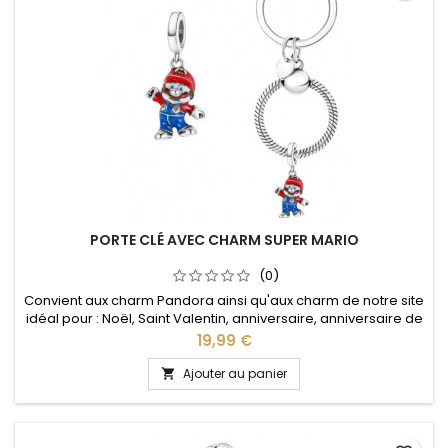
PORTE CLÉ AVEC CHARM SUPER MARIO
(0)
Convient aux charm Pandora ainsi qu'aux charm de notre site
idéal pour : Noël, Saint Valentin, anniversaire, anniversaire de
mariage L'ouverture pour les charms se fait au niveau de la
Prix
19,99 €
boule Le Charm est vendu avec le porte clés
Ajouter au panier
