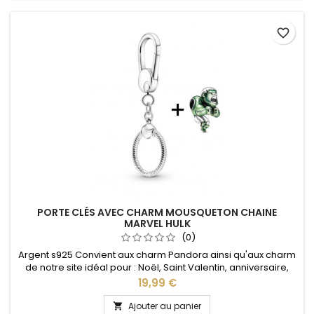
favorite_border
PORTE CLÉS AVEC CHARM MOUSQUETON CHAINE
MARVEL HULK
(0)
Argent s925 Convient aux charm Pandora ainsi qu'aux charm
de notre site idéal pour : Noël, Saint Valentin, anniversaire,
anniversaire de mariage L'ouverture pour les charms se fait
Prix
19,99 €
au niveau de la boule Le charm est vendu avec le porte clés
Ajouter au panier
