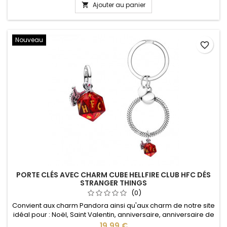
avec le porte clés
Ajouter au panier

Nouveau
favorite_border
PORTE CLÉS AVEC CHARM CUBE HELLFIRE CLUB HFC DÉS
STRANGER THINGS
(0)
Convient aux charm Pandora ainsi qu'aux charm de notre site
idéal pour : Noël, Saint Valentin, anniversaire, anniversaire de
mariage L'ouverture pour les charms se fait au niveau de la
Prix
19,99 €