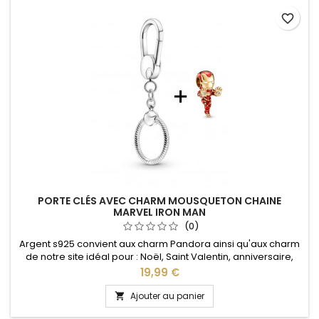
favorite_border
PORTE CLÉS AVEC CHARM MOUSQUETON CHAINE
MARVEL IRON MAN
(0)
Argent s925 convient aux charm Pandora ainsi qu'aux charm
de notre site idéal pour : Noël, Saint Valentin, anniversaire,
anniversaire de mariage L'ouverture pour les charms se fait
Prix
19,99 €
au niveau de la boule Le charm est vendu avec le porte clés
Ajouter au panier
