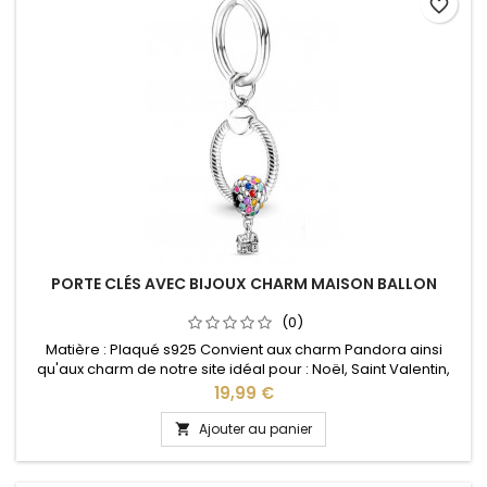
favorite_border
PORTE CLÉS AVEC BIJOUX CHARM MAISON BALLON
(0)
Matière : Plaqué s925 Convient aux charm Pandora ainsi
qu'aux charm de notre site idéal pour : Noël, Saint Valentin,
anniversaire, anniversaire de mariage L'ouverture pour les
Prix
19,99 €
charms se fait au niveau de la boule Le Charm est vendu
avec le porte clés
Ajouter au panier
