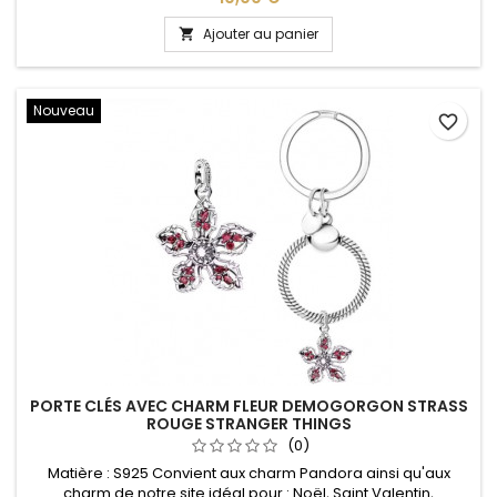
boule Le Charm est vendu avec le porte clés Matière : S925
Ajouter au panier

Nouveau
favorite_border
PORTE CLÉS AVEC CHARM FLEUR DEMOGORGON STRASS
ROUGE STRANGER THINGS
(0)
Matière : S925 Convient aux charm Pandora ainsi qu'aux
charm de notre site idéal pour : Noël, Saint Valentin,