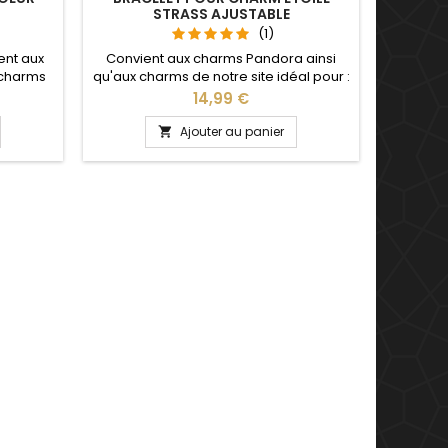
STRASS AJUSTABLE
(1)
s925 C
ent aux
Convient aux charms Pandora ainsi
Pandora
 charms
qu'aux charms de notre site idéal pour :
notre
, Saint
Noël, Saint Valentin, anniversaire,
Valentin
Prix
14,99 €
saire de
anniversaire de mariage La partie
mariage
 détache
ajustable se détache d'un coté pour
se 
Ajouter au panier

rms par
passer les charms par simple pression
Ajustable
sur le bouton Ajustable pour tous les
 adulte
poignets enfant adulte