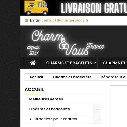
M
C
C
Email:
contact@charmetvous.fr
add_circle_outline
Vo
No
d'e
CHARMS ET BRACELETS
CHARMS ET 
Accueil
Charms et bracelets
séparateur cl
ACCUEIL
Meilleures ventes
Charms et bracelets
Bracelets pour charms