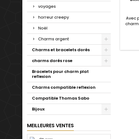
voyages
horreur creepy
Avec 
charms
Noël
de not
Valenti
Charms argent
mariage
d'un c
Charms et bracelets dorés
simple 
pour t
charms dorés rose
Bracelets pour charm plat
reflexion
Charms compatible reflexion
Compatible Thomas Sabo
Bijoux
MEILLEURES VENTES