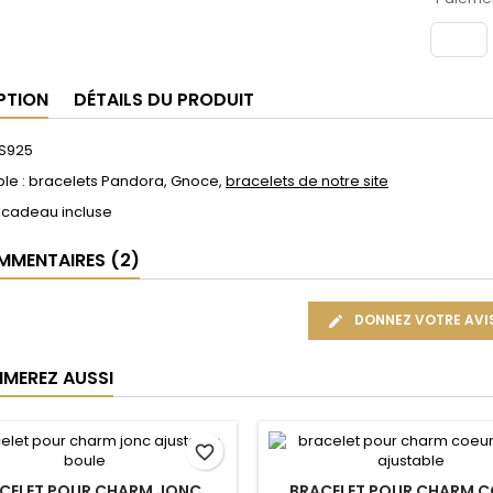
PTION
DÉTAILS DU PRODUIT
 S925
le : bracelets Pandora, Gnoce,
bracelets de notre site
 cadeau incluse
MENTAIRES (2)
DONNEZ VOTRE AVI
IMEREZ AUSSI
favorite_border
CELET POUR CHARM JONC
BRACELET POUR CHARM C