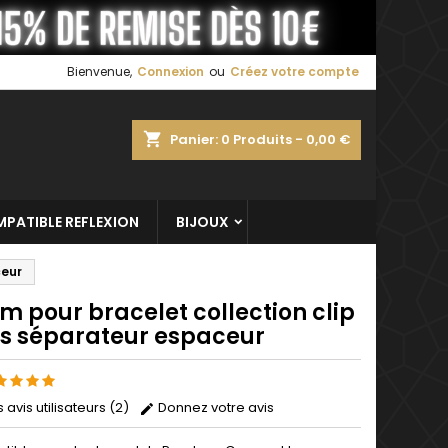
×
×
×
Bienvenue,
Connexion
ou
Créez votre compte
shopping_cart
Panier:
0
Produits - 0,00 €
n
s
PATIBLE REFLEXION
BIJOUX
ceur
m pour bracelet collection clip
ss séparateur espaceur
s avis utilisateurs (2)
Donnez votre avis