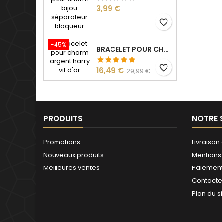
Prix
3,99 €
favorite_border
-45%
BRACELET POUR CHARM ARGENT HARRY VIF D'OR
favorite_border
Prix
Prix
16,49 €
29,99 €
de
base
PRODUITS
NOTRE 
Promotions
Livraison 
Nouveaux produits
Mentions
Meilleures ventes
Paiement
Contact
Plan du s