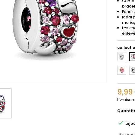
Compat
bracel
Foncti
idéal 
maria
Les ch
enleve
collectio
1
2
11
12
9,99
Livraison
Quantit

bijo
Paiemen