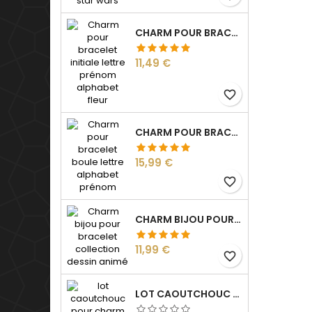
CHARM POUR BRACELET INITIALE LETTRE PRÉNOM ALPHABET FLEUR
Prix
11,49 €
favorite_border
CHARM POUR BRACELET BOULE LETTRE ALPHABET PRÉNOM
Prix
15,99 €
favorite_border
CHARM BIJOU POUR BRACELET COLLECTION DESSIN ANIMÉ
Prix
11,99 €
favorite_border
LOT CAOUTCHOUC POUR CHARM BIJOU SÉPARATEUR BLOQUEUR