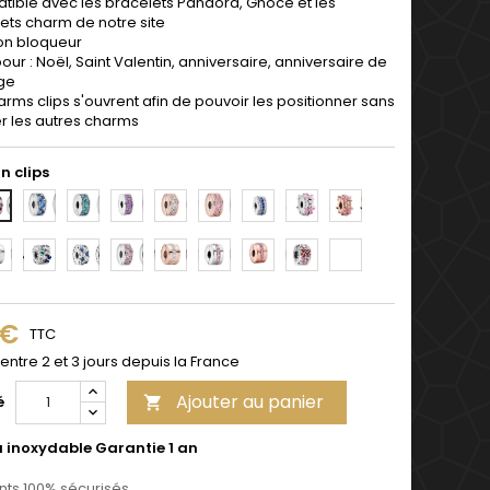
ible avec les bracelets Pandora, Gnoce et les
ets charm de notre site
on bloqueur
pour : Noël, Saint Valentin, anniversaire, anniversaire de
ge
arms clips s'ouvrent afin de pouvoir les positionner sans
r les autres charms
n clips
3
4
5
6
7
8
9
10
13
14
15
16
17
18
19
20
 €
TTC
 entre 2 et 3 jours depuis la France
Ajouter au panier
é

u inoxydable Garantie 1 an
ts 100% sécurisés