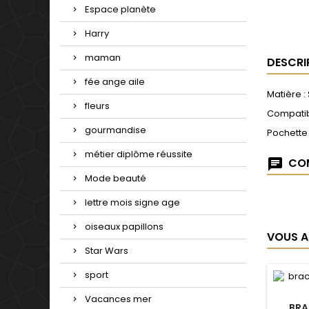
Espace planète
Harry
maman
DESCRI
fée ange aile
Matière :
fleurs
Compatib
gourmandise
Pochette
métier diplôme réussite
COM
Mode beauté
lettre mois signe age
oiseaux papillons
VOUS A
Star Wars
sport
Vacances mer
BRA