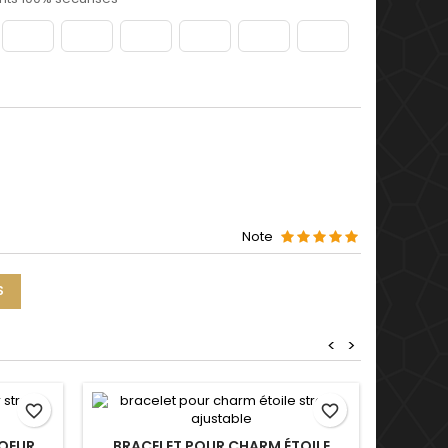
Note
S
<
>
favorite_border
favorite_border
PORTE
OEUR
BRACELET POUR CHARM ÉTOILE