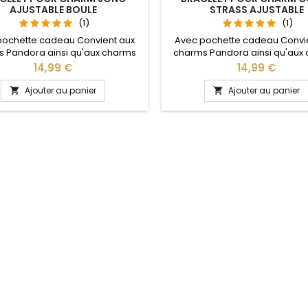
AJUSTABLE BOULE
STRASS AJUSTABLE
(1)
(1)
pochette cadeau Convient aux
Avec pochette cadeau Convi
 Pandora ainsi qu'aux charms
charms Pandora ainsi qu'aux
re site idéal pour : Noël, Saint
de notre site idéal pour : Noël
Prix
Prix
14,99 €
14,99 €
n, anniversaire, anniversaire de
Valentin, anniversaire, anniver
 La partie ajustable se détache
mariage La partie ajustable se
Ajouter au panier
Ajouter au panier


oté pour passer les charms par
d'un coté pour passer les cha
pression sur le bouton Ajustable
simple pression sur le bouton 
ous les poignets enfant adulte
pour tous les poignets enfant