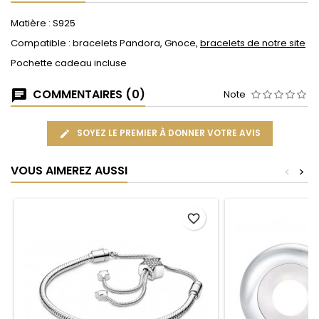
Matière : S925
Compatible : bracelets Pandora, Gnoce,
bracelets de notre site
Pochette cadeau incluse
COMMENTAIRES (0)
Note
SOYEZ LE PREMIER À DONNER VOTRE AVIS
VOUS AIMEREZ AUSSI
<
>
favorite_border