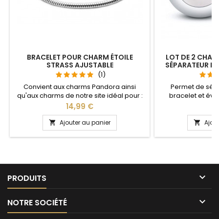
BRACELET POUR CHARM ÉTOILE
LOT DE 2 CHAR
STRASS AJUSTABLE
SÉPARATEUR B
(1)
Convient aux charms Pandora ainsi
Permet de sép
qu'aux charms de notre site idéal pour :
bracelet et évit
Noël, Saint Valentin, anniversaire,
Compatible avec l
Prix
Pr
14,99 €
1
anniversaire de mariage La partie
Gnoce et les bra
ajustable se détache d'un coté pour
site idéal pour :
Ajouter au panier
Ajou


passer les charms par simple pression
anniversaire, an
sur le bouton Ajustable pour tous les
poignets enfant adulte

PRODUITS

NOTRE SOCIÉTÉ