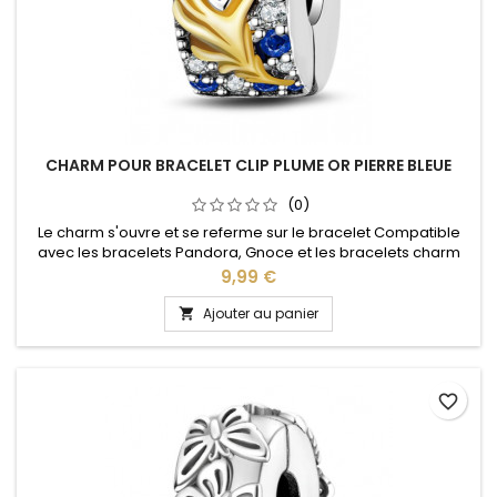
CHARM POUR BRACELET CLIP PLUME OR PIERRE BLEUE
(0)
Le charm s'ouvre et se referme sur le bracelet Compatible
avec les bracelets Pandora, Gnoce et les bracelets charm
de notre site idéal pour : Noël, Saint Valentin, anniversaire,
Prix
9,99 €
anniversaire de mariage
Ajouter au panier

favorite_border