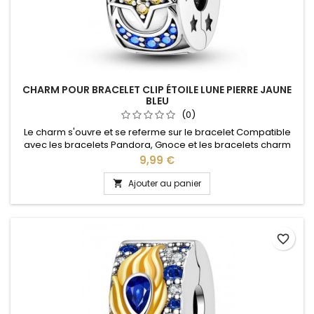
CHARM POUR BRACELET CLIP ÉTOILE LUNE PIERRE JAUNE
BLEU
(0)
Le charm s'ouvre et se referme sur le bracelet Compatible
avec les bracelets Pandora, Gnoce et les bracelets charm
de notre site idéal pour : Noël, Saint Valentin, anniversaire,
Prix
9,99 €
anniversaire de mariage
Ajouter au panier

favorite_border