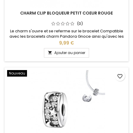
CHARM CLIP BLOQUEUR PETIT COEUR ROUGE
(0)
Le charm s'ouvre et se referme sur le bracelet Compatible
avec les bracelets charm Pandora Gnoce ainsi qu'avec les
bracelets charm de notre site idéal pour : Noël, Saint Valentin,
Prix
9,99 €
anniversaire, cadeau, fête
Ajouter au panier

Nouveau
favorite_border