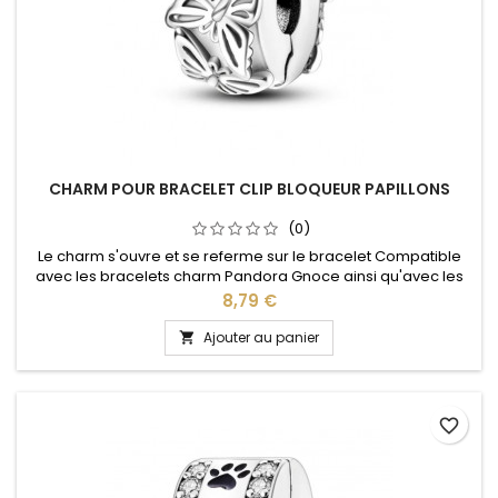
CHARM POUR BRACELET CLIP BLOQUEUR PAPILLONS
(0)
Le charm s'ouvre et se referme sur le bracelet Compatible
avec les bracelets charm Pandora Gnoce ainsi qu'avec les
bracelets charm de notre site idéal pour : Noël, Saint Valentin,
Prix
8,79 €
anniversaire, cadeau, fête
Ajouter au panier

favorite_border