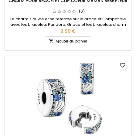
CHARM POUR BRACELET CLIP COEUR MAMAN BÉBÉ FLEUR
(0)
Le charm s'ouvre et se referme sur le bracelet Compatible
avec les bracelets Pandora, Gnoce et les bracelets charm
de notre site idéal pour : Noël, Saint Valentin, anniversaire,
Prix
9,99 €
anniversaire de mariage
Ajouter au panier

favorite_border