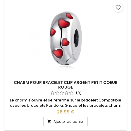
favorite_border
CHARM POUR BRACELET CLIP ARGENT PETIT COEUR
ROUGE
(0)
Le charm s'ouvre et se referme sur le bracelet Compatible
avec les bracelets Pandora, Gnoce et les bracelets charm
de notre site idéal pour : Noël, Saint Valentin, anniversaire,
Prix
28,99 €
anniversaire de mariage
Ajouter au panier
