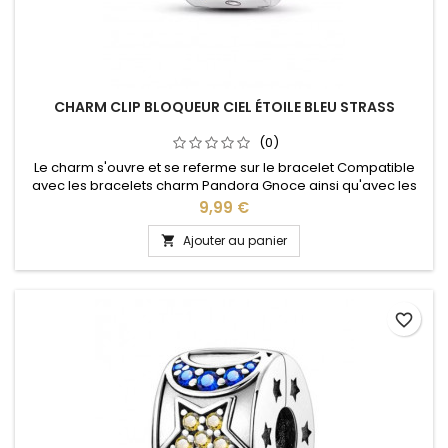
CHARM CLIP BLOQUEUR CIEL ÉTOILE BLEU STRASS
(0)
Le charm s'ouvre et se referme sur le bracelet Compatible
avec les bracelets charm Pandora Gnoce ainsi qu'avec les
bracelets charm de notre site idéal pour : Noël, Saint Valentin,
Prix
9,99 €
anniversaire, cadeau, fête
Ajouter au panier

favorite_border