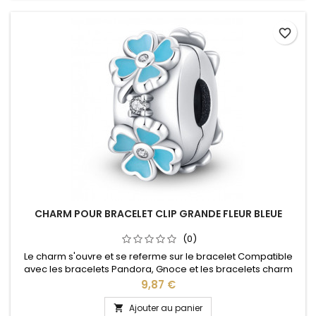
favorite_border
CHARM POUR BRACELET CLIP GRANDE FLEUR BLEUE
(0)
Le charm s'ouvre et se referme sur le bracelet Compatible
avec les bracelets Pandora, Gnoce et les bracelets charm
de notre site idéal pour : Noël, Saint Valentin, anniversaire,
Prix
9,87 €
anniversaire de mariage
Ajouter au panier
