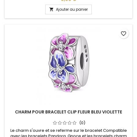
anniversaire, cadeau, fête
Ajouter au panier

favorite_border
CHARM POUR BRACELET CLIP FLEUR BLEU VIOLETTE
(0)
Le charm s'ouvre et se referme sur le bracelet Compatible
avec les bracelets Pandora, Gnoce et les bracelets charm