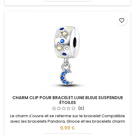
favorite_border
CHARM CLIP POUR BRACELET LUNE BLEUE SUSPENDUE
ÉTOILES
(0)
Le charm s'ouvre et se referme sur le bracelet Compatible
avec les bracelets Pandora, Gnoce et les bracelets charm
de notre site idéal pour : Noël, Saint Valentin, anniversaire,
Prix
9,99 €
anniversaire de mariage