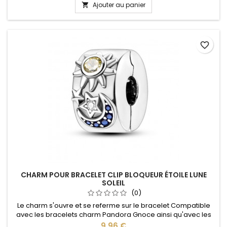
Ajouter au panier

favorite_border
CHARM POUR BRACELET CLIP BLOQUEUR ÉTOILE LUNE
SOLEIL
(0)
Le charm s'ouvre et se referme sur le bracelet Compatible
avec les bracelets charm Pandora Gnoce ainsi qu'avec les
bracelets charm de notre site idéal pour : Noël, Saint Valentin,
Prix
9,96 €