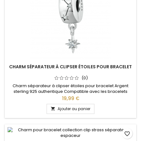
CHARM SÉPARATEUR À CLIPSER ÉTOILES POUR BRACELET
(0)
Charm séparateur à clipser étoiles pour bracelet Argent
sterling 925 authentique Compatible avec les bracelets
Pandora, Gnoce et les bracelets charm de notre site idéal
Prix
19,99 €
pour : Noël, Saint Valentin, anniversaire, anniversaire de
mariage
Ajouter au panier

favorite_border