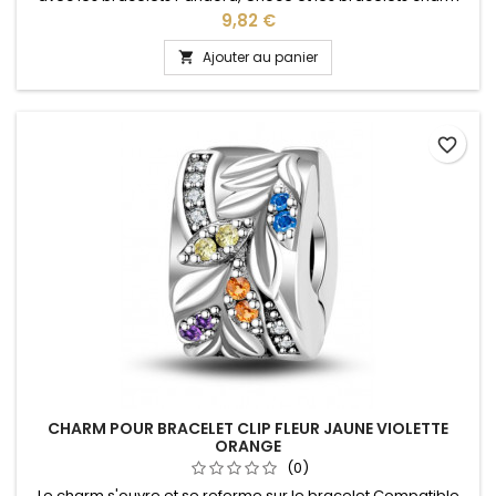
de notre site idéal pour : Noël, Saint Valentin, anniversaire,
Prix
9,82 €
anniversaire de mariage
Ajouter au panier

favorite_border
CHARM POUR BRACELET CLIP FLEUR JAUNE VIOLETTE
ORANGE
(0)
Le charm s'ouvre et se referme sur le bracelet Compatible