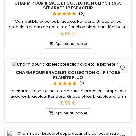
CHARM POUR BRACELET COLLECTION CLIP STRASS
SÉPARATEUR ESPACEUR
(2)
Compatible avec les bracelets Pandora, Gnoce et les
bracelets charm de notre site Fonction bloqueur idéal pour :
Noël, Saint Valentin, anniversaire, anniversaire de mariage
Prix
9,99 €
Les charms clips s'ouvrent afin de pouvoir les positionner
sans enlever les autres charms
Ajouter au panier

favorite_border
CHARM POUR BRACELET COLLECTION CLIP ÉTOILE
PLANÈTE FLUO
(1)
Le charm s'ouvre et se referme sur le bracelet Compatible
avec les bracelets Pandora, Gnoce et les bracelets charm
de notre site idéal pour : Noël, Saint Valentin, anniversaire,
Prix
11,99 €
anniversaire de mariage
Ajouter au panier
