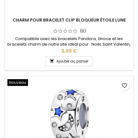
CHARM POUR BRACELET CLIP BLOQUEUR ÉTOILE LUNE
(0)
Compatible avec les bracelets Pandora, Gnoce et les
bracelets charm de notre site idéal pour : Noël, Saint Valentin,
anniversaire, anniversaire de mariage
Prix
9,99 €
Ajouter au panier

Nouveau
favorite_border