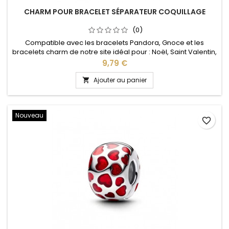
CHARM POUR BRACELET SÉPARATEUR COQUILLAGE
(0)
Compatible avec les bracelets Pandora, Gnoce et les
bracelets charm de notre site idéal pour : Noël, Saint Valentin,
anniversaire, anniversaire de mariage
Prix
9,79 €
Ajouter au panier

Nouveau
favorite_border