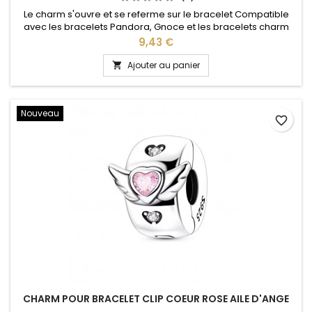
Le charm s'ouvre et se referme sur le bracelet Compatible
avec les bracelets Pandora, Gnoce et les bracelets charm
de notre site idéal pour : Noël, Saint Valentin, anniversaire,
Prix
9,43 €
anniversaire de mariage
Ajouter au panier

Nouveau
favorite_border
CHARM POUR BRACELET CLIP COEUR ROSE AILE D'ANGE