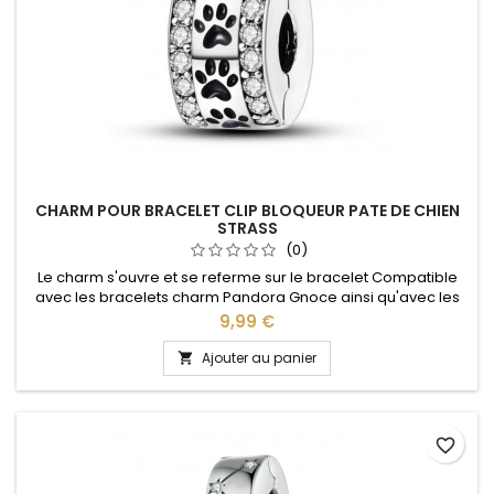
CHARM POUR BRACELET CLIP BLOQUEUR PATE DE CHIEN
STRASS
(0)
Le charm s'ouvre et se referme sur le bracelet Compatible
avec les bracelets charm Pandora Gnoce ainsi qu'avec les
bracelets charm de notre site idéal pour : Noël, Saint Valentin,
Prix
9,99 €
anniversaire, cadeau, fête
Ajouter au panier

favorite_border