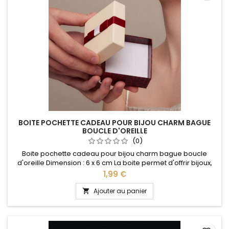
BOITE POCHETTE CADEAU POUR BIJOU CHARM BAGUE
BOUCLE D'OREILLE
(0)
Boite pochette cadeau pour bijou charm bague boucle
d'oreille Dimension : 6 x 6 cm La boite permet d'offrir bijoux,
charms, bracelets dans un magnifique écrin idéal pour : Noël,
Prix
1,99 €
Saint Valentin, anniversaire, anniversaire de mariage, fête
des mères
Ajouter au panier
