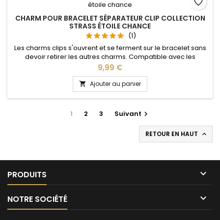
favorite_border
CHARM POUR BRACELET SÉPARATEUR CLIP COLLECTION
STRASS ÉTOILE CHANCE
(1)
Les charms clips s'ouvrent et se ferment sur le bracelet sans
devoir retirer les autres charms. Compatible avec les
bracelets Pandora, Gnoce et les bracelets charm de notre
Prix
9,99 €
site idéal pour : Noël, Saint Valentin, anniversaire,
anniversaire de mariage
Ajouter au panier

1
2
3
Suivant

RETOUR EN HAUT


PRODUITS

NOTRE SOCIÉTÉ