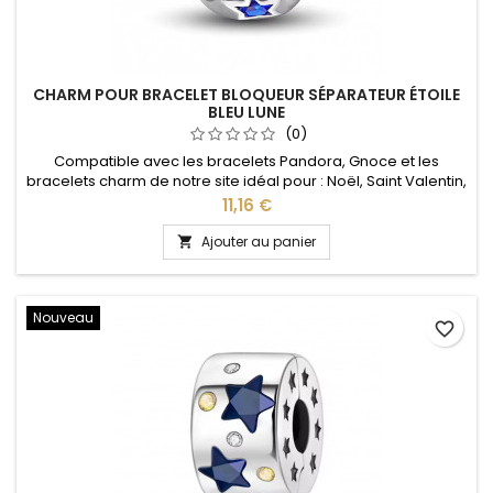
CHARM POUR BRACELET BLOQUEUR SÉPARATEUR ÉTOILE
BLEU LUNE
(0)
Compatible avec les bracelets Pandora, Gnoce et les
bracelets charm de notre site idéal pour : Noël, Saint Valentin,
anniversaire, anniversaire de mariage
Prix
11,16 €
Ajouter au panier

Nouveau
favorite_border