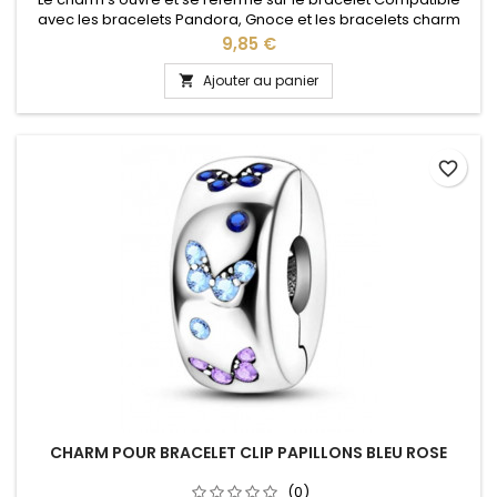
avec les bracelets Pandora, Gnoce et les bracelets charm
de notre site idéal pour : Noël, Saint Valentin, anniversaire,
Prix
9,85 €
anniversaire de mariage
Ajouter au panier

favorite_border
CHARM POUR BRACELET CLIP PAPILLONS BLEU ROSE
(0)