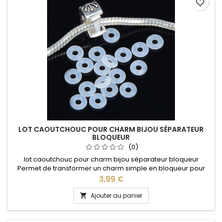
favorite_border
LOT CAOUTCHOUC POUR CHARM BIJOU SÉPARATEUR
BLOQUEUR
(0)
lot caoutchouc pour charm bijou séparateur bloqueur
Permet de transformer un charm simple en bloqueur pour
qu'il ne bouge plus sur le bracelet lot 10 50 250
Prix
3,99 €
Ajouter au panier
