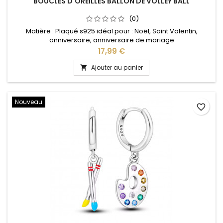
BOUCLES D'OREILLES BALLON DE VOLLEY BALL
(0)
Matière : Plaqué s925 idéal pour : Noël, Saint Valentin,
anniversaire, anniversaire de mariage
Prix
17,99 €
Ajouter au panier

Nouveau
favorite_border