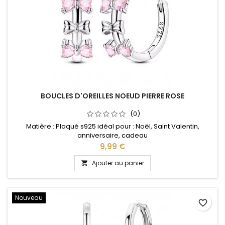
BOUCLES D'OREILLES NOEUD PIERRE ROSE
(0)
Matière : Plaqué s925 idéal pour : Noël, Saint Valentin,
anniversaire, cadeau
Prix
9,99 €
Ajouter au panier

Nouveau
favorite_border