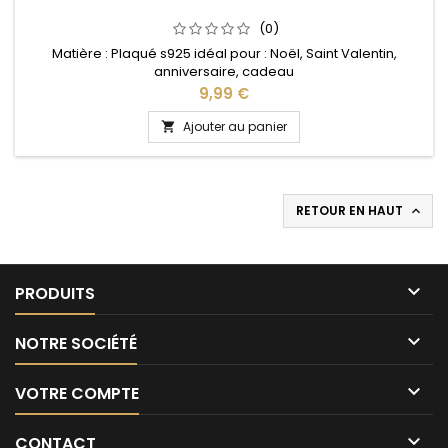
(0)
Matière : Plaqué s925 idéal pour : Noël, Saint Valentin,
anniversaire, cadeau
Prix
9,99 €
Ajouter au panier

RETOUR EN HAUT


PRODUITS

NOTRE SOCIÉTÉ

VOTRE COMPTE

CONTACT