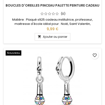
BOUCLES D'OREILLES PINCEAU PALETTE PEINTURE CADEAU
(0)
Matière : Plaqué s925 cadeau institutrice, professeur,
maitresse d'école idéal pour : Noël, Saint Valentin,
anniversaire, cadeau
Prix
9,99 €
Ajouter au panier

Nouveau
favorite_border