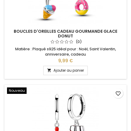
BOUCLES D'OREILLES CADEAU GOURMANDE GLACE
DONUT
(0)
Matière : Plaqué s925 idéal pour : Noël, Saint Valentin,
anniversaire, cadeau
Prix
9,99 €
Ajouter au panier

Nouveau
favorite_border