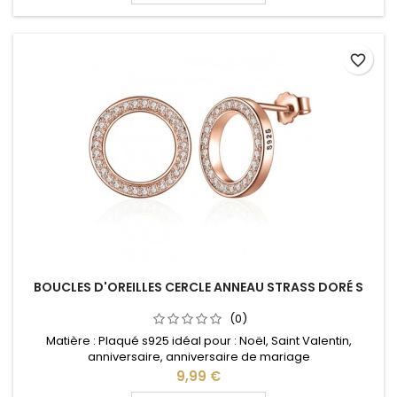
favorite_border
BOUCLES D'OREILLES CERCLE ANNEAU STRASS DORÉ S
(0)
Matière : Plaqué s925 idéal pour : Noël, Saint Valentin,
anniversaire, anniversaire de mariage
Prix
9,99 €