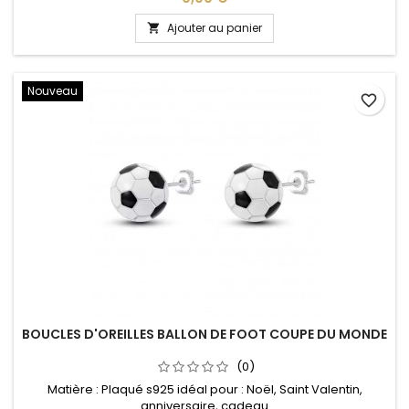
Ajouter au panier

Nouveau
favorite_border
BOUCLES D'OREILLES BALLON DE FOOT COUPE DU MONDE
(0)
Matière : Plaqué s925 idéal pour : Noël, Saint Valentin,
anniversaire, cadeau