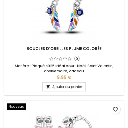
BOUCLES D'OREILLES PLUME COLORÉE
(0)
Matière : Plaqué s925 idéal pour : Noël, Saint Valentin,
anniversaire, cadeau
Prix
9,99 €
Ajouter au panier

Nouveau
favorite_border