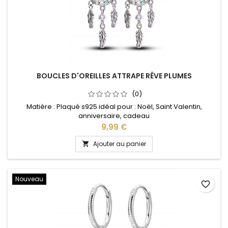
BOUCLES D'OREILLES ATTRAPE RÊVE PLUMES
(0)
Matière : Plaqué s925 idéal pour : Noël, Saint Valentin,
anniversaire, cadeau
Prix
9,99 €
Ajouter au panier

Nouveau
favorite_border