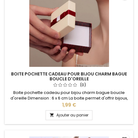
BOITE POCHETTE CADEAU POUR BIJOU CHARM BAGUE
BOUCLE D'OREILLE
(0)
Boite pochette cadeau pour bijou charm bague boucle
d'oreille Dimension : 6 x 6 cm La boite permet d'offrir bijoux,
charms, bracelets dans un magnifique écrin idéal pour : Noël,
Prix
1,99 €
Saint Valentin, anniversaire, anniversaire de mariage, fête
des mères
Ajouter au panier
