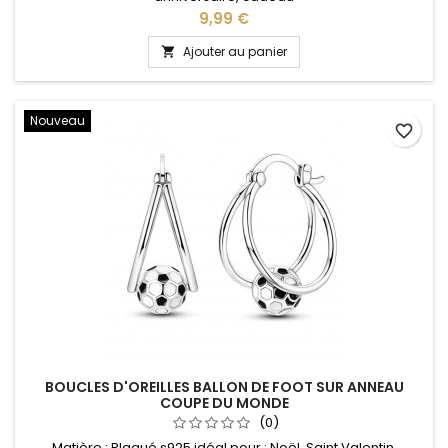
Prix
9,99 €
Ajouter au panier

Nouveau
favorite_border
BOUCLES D'OREILLES BALLON DE FOOT SUR ANNEAU
COUPE DU MONDE
(0)
Matière : Plaqué s925 idéal pour : Noël, Saint Valentin,