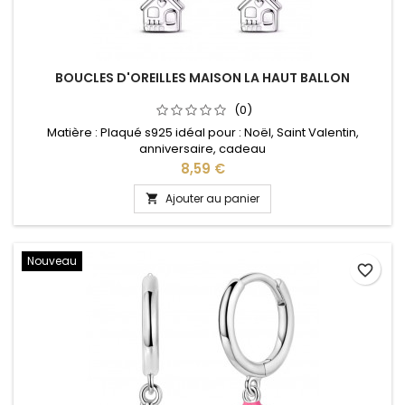
BOUCLES D'OREILLES MAISON LA HAUT BALLON
(0)
Matière : Plaqué s925 idéal pour : Noël, Saint Valentin,
anniversaire, cadeau
Prix
8,59 €
Ajouter au panier

Nouveau
favorite_border