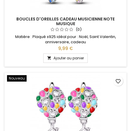
BOUCLES D'OREILLES CADEAU MUSICIENNE NOTE
MUSIQUE
(0)
Matière : Plaqué s925 idéal pour : Noël, Saint Valentin,
anniversaire, cadeau
Prix
9,99 €
Ajouter au panier

Nouveau
favorite_border