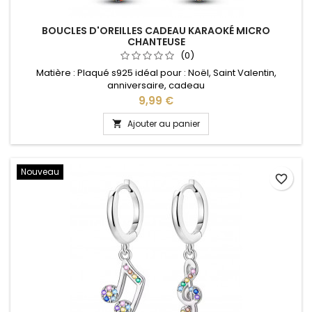
BOUCLES D'OREILLES CADEAU KARAOKÉ MICRO
CHANTEUSE
(0)
Matière : Plaqué s925 idéal pour : Noël, Saint Valentin,
anniversaire, cadeau
Prix
9,99 €
Ajouter au panier

Nouveau
favorite_border