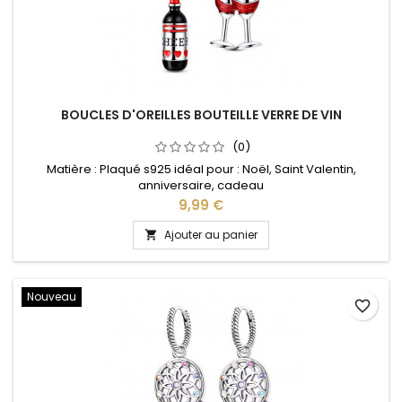
BOUCLES D'OREILLES BOUTEILLE VERRE DE VIN
(0)
Matière : Plaqué s925 idéal pour : Noël, Saint Valentin,
anniversaire, cadeau
Prix
9,99 €
Ajouter au panier

Nouveau
favorite_border