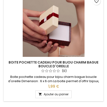
favorite_border
BOITE POCHETTE CADEAU POUR BIJOU CHARM BAGUE
BOUCLE D'OREILLE
(0)
Boite pochette cadeau pour bijou charm bague boucle
d'oreille Dimension : 6 x 6 cm La boite permet d'offrir bijoux,
charms, bracelets dans un magnifique écrin idéal pour : Noël,
Prix
1,99 €
Saint Valentin, anniversaire, anniversaire de mariage, fête
des mères
Ajouter au panier
