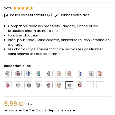
Note
Lire les avis utilisateurs (2)
Donnez votre avis
Compatible avec les bracelets Pandora, Gnoce et les
bracelets charm de notre site
Fonction bloqueur
idéal pour : Noël, Saint Valentin, anniversaire, anniversaire de
mariage
Les charms clips s'ouvrent afin de pouvoir les positionner
sans enlever les autres charms
collection clips
1
2
3
4
5
6
7
8
9
10
11
12
13
14
15
16
18
19
20
17
9,99 €
TTC
Livraison entre 2 et 3 jours depuis la France