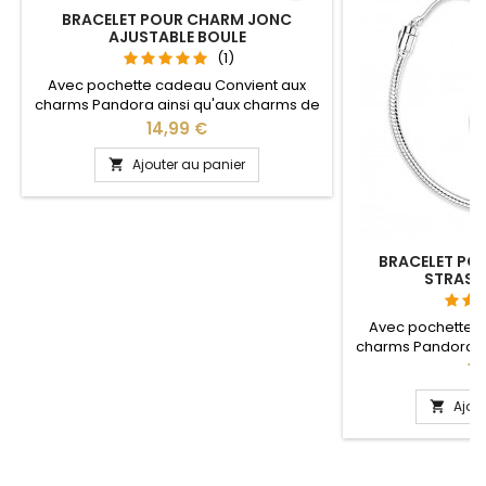
BRACELET POUR CHARM JONC
AJUSTABLE BOULE
(1)
Avec pochette cadeau Convient aux
charms Pandora ainsi qu'aux charms de
notre site idéal pour : Noël, Saint Valentin,
Prix
14,99 €
anniversaire, anniversaire de mariage La
partie ajustable se détache d'un coté
Ajouter au panier

pour passer les charms par simple
pression sur le bouton Ajustable pour
tous les poignets enfant adulte
BRACELET PO
STRASS
Avec pochette 
charms Pandora a
notre site idéal pou
Pri
14
anniversaire, anni
partie ajustable
Ajou

pour passer le
pression sur le 
tous les poig