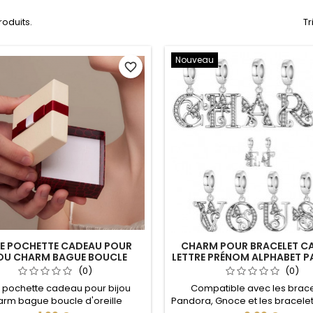
produits.
Tr
Nouveau
favorite_border
TE POCHETTE CADEAU POUR
CHARM POUR BRACELET C
OU CHARM BAGUE BOUCLE
LETTRE PRÉNOM ALPHABET P
D'OREILLE
(0)
(0)
e pochette cadeau pour bijou
Compatible avec les brace
arm bague boucle d'oreille
Pandora, Gnoce et les bracele