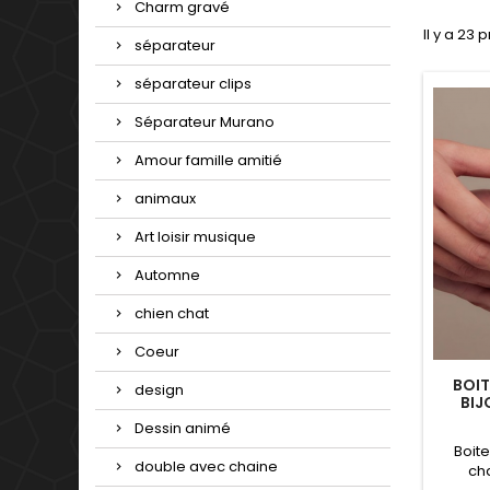
Charm gravé
Il y a 23 
séparateur
séparateur clips
Séparateur Murano
Amour famille amitié
animaux
Art loisir musique
Automne
chien chat
Coeur
BOI
design
BIJ
Dessin animé
Boit
double avec chaine
ch