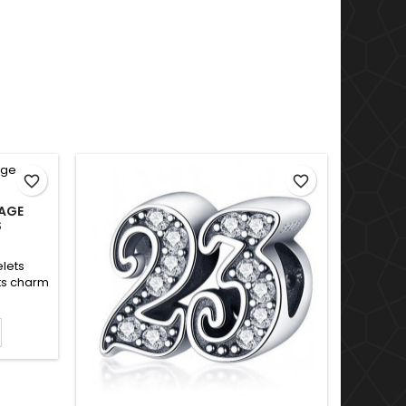
favorite_border
favorite_border
AGE
S
lets
ts charm
, Saint
saire de