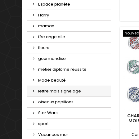
Dimens
Espace planète
d'offri
un mag
Harry
S
anniv
maman
Nouve
fée ange aile
fleurs
gourmandise
métier diplôme réussite
Mode beauté
lettre mois signe age
oiseaux papillons
Star Wars
CHAR
MOIS
sport
Com
Vacances mer