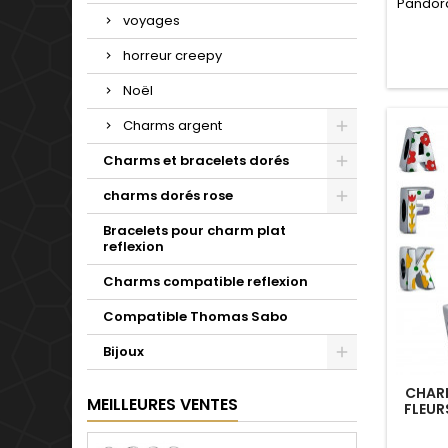
Pandora
voyages
de no
mars
horreur creepy
sep
déce
Noël
Valenti
Charms argent
Charms et bracelets dorés
charms dorés rose
Bracelets pour charm plat
reflexion
Charms compatible reflexion
Compatible Thomas Sabo
Bijoux
CHARM
MEILLEURES VENTES
FLEUR