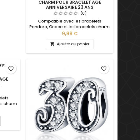
CHARM POUR BRACELET AGE
ANNIVERSAIRE 23 ANS
(0)
Compatible avec les bracelets
Pandora, Gnoce et les bracelets charm
de notre site idéal pour : Noël, Saint
Prix
9,99 €
Valentin, anniversaire, cadeau, fête
Ajouter au panier

favorite_border
favorite_border
AGE
S
lets
ts charm
, Saint
u, fête