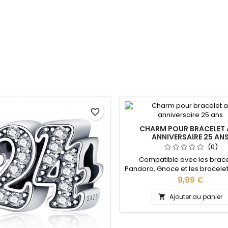
favorite_border
CHARM POUR BRACELET 
ANNIVERSAIRE 25 AN
(0)
Compatible avec les brace
Pandora, Gnoce et les bracele
de notre site idéal pour : Noël
Prix
9,99 €
Valentin, anniversaire, cadea
Ajouter au panier
