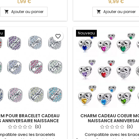
ion : 6 x 6 cm La boite permet
de notre site idéal pour : Noël
Prix
Prix
1,99 €
9,99 €
r bijoux, charms, bracelets dans
Valentin, anniversaire, cadeau,
nifique écrin idéal pour : Noël,
fête
Ajouter au panier
Ajouter au panier


aint Valentin, anniversaire,
ersaire de mariage, fête des
mères
au
Nouveau
favorite_border
M POUR BRACELET CADEAU
CHARM CADEAU COEUR MO
 ANNIVERSAIRE NAISSANCE
NAISSANCE ANNIVERSA
(0)
(0)
patible avec les bracelets
Compatible avec les brace