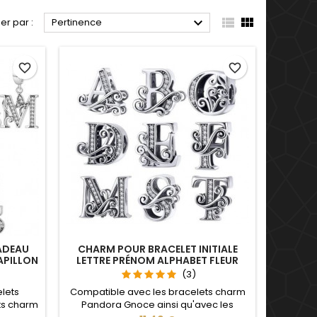



ier par :
Pertinence
favorite_border
favorite_border
ADEAU
CHARM POUR BRACELET INITIALE
APILLON
LETTRE PRÉNOM ALPHABET FLEUR
(3)
lets
Compatible avec les bracelets charm
ts charm
Pandora Gnoce ainsi qu'avec les