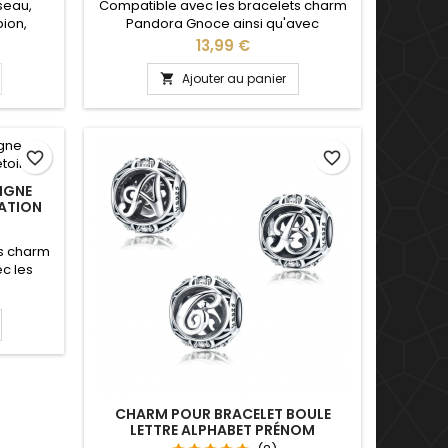
seau,
Compatible avec les bracelets charm
pion,
Pandora Gnoce ainsi qu'avec
eaux,
bracelets charm de notre site idéal
Prix
13,99 €
vec les
pour : Noël, Saint Valentin, anniversaire,
t les
anniversaire de mariage, fête, cadeau
Ajouter au panier

e idéal
versaire,
favorite_border
favorite_border
IGNE
ATION
ts charm
c les
tilisable
 pour :
saire,
au, fête
er lion
ttaire
son
CHARM POUR BRACELET BOULE
LETTRE ALPHABET PRÉNOM