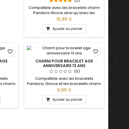
(2)
Compatible avec les bracelets charm
Pandora Gnoce ainsi qu'avec les
bracelets charm de notre site idéal
Prix
15,99 €
pour : Noël, Saint Valentin, anniversaire,
anniversaire de mariage, cadeau, fête
Ajouter au panier

A B C D E F G H I J K L M N O P Q R S T U V
W X Y Z
favorite_border
favorite_border
AGE
CHARM POUR BRACELET AGE
S
ANNIVERSAIRE 13 ANS
(0)
lets
Compatible avec les bracelets
ts charm
Pandora, Gnoce et les bracelets charm
, Saint
de notre site idéal pour : Noël, Saint
Prix
9,99 €
 enfant,
Valentin, anniversaire, cadeau, fête
Ajouter au panier
