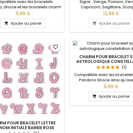
patible avec les bracelets
Signe : Vierge, Poisson, Ver
, Gnoce et les bracelets charm
Capricorn, Sagittaire, Scor
re site idéal pour : Noël, Saint
Balance, Lion, Cancer, Gém
Prix
Prix
11,99 €
12,99 €
n, anniversaire, cadeau, enfant,
Taureau, Bélier Compatible a
fête
bracelets Pandora, Gnoce e
Ajouter au panier
Ajouter au panier


bracelets charm de notre sit
pour : Noël, Saint Valentin, anni
cadeau, enfant, fête
favorite_border
CHARM POUR BRACELET S
ASTROLOGIQUE CONSTELL
ÉTOILE
(1)
Compatible avec les bracele
Pandora Gnoce ainsi qu'ave
bracelets charm de notre site U
Prix
11,99 €
en pendentif sur collier idéal
Noël, Saint Valentin, anniver
Ajouter au panier

anniversaire de mariage, cade
bélier taureau gémeaux canc
vierge balance scorpion sagi
capricorne verseau pois
RM POUR BRACELET LETTRE
NOM INITIALE BARBIE ROSE