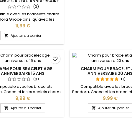
ANCE CADEAU ANNIVERSAIRE
(0)
ible avec les bracelets charm
ora Gnoce ainsi qu'avec les
lets charm de notre site idéal
Prix
11,99 €
oël, Saint Valentin, anniversaire,
saire de mariage, cadeau, fête
Ajouter au panier

favorite_border
ARM POUR BRACELET AGE
CHARM POUR BRACELET 
ANNIVERSAIRE 15 ANS
ANNIVERSAIRE 20 AN
(0)
(1)
patible avec les bracelets
Compatible avec les brace
, Gnoce et les bracelets charm
Pandora, Gnoce et les bracele
re site idéal pour : Noël, Saint
de notre site idéal pour : Noël
Prix
Prix
9,99 €
9,99 €
tin, anniversaire, cadeau, fête
Valentin, anniversaire, anniver
mariage
Ajouter au panier
Ajouter au panier

