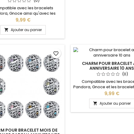
(0)
patible avec les bracelets
ora, Gnoce ainsi qu'avec les
lets de notre site idéal pour :
Prix
9,99 €
, Saint Valentin, anniversaire,
cadeau ,fête
Ajouter au panier

favorite_border
CHARM POUR BRACELET 
ANNIVERSAIRE 10 AN
(0)
Compatible avec les brace
Pandora, Gnoce et les bracele
de notre site idéal pour : Noël
Prix
9,99 €
Valentin, anniversaire, cadeau,
fête
Ajouter au panier

M POUR BRACELET MOIS DE