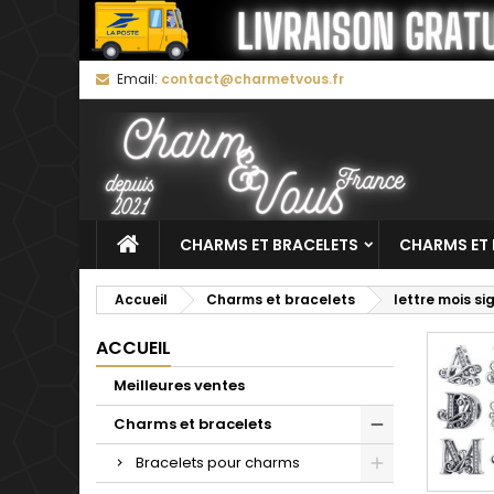
M
(
C
C
Email:
contact@charmetvous.fr
add_circle_outline
((
Vo
No
d'e
CHARMS ET BRACELETS
CHARMS ET 
Accueil
Charms et bracelets
lettre mois s
ACCUEIL
Meilleures ventes
Charms et bracelets
Bracelets pour charms