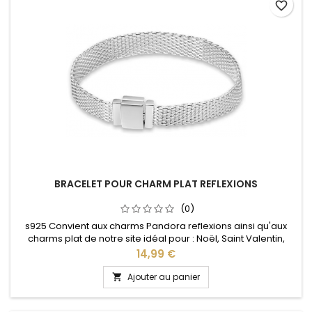
favorite_border
BRACELET POUR CHARM PLAT REFLEXIONS
(0)
s925 Convient aux charms Pandora reflexions ainsi qu'aux
charms plat de notre site idéal pour : Noël, Saint Valentin,
anniversaire, anniversaire de mariage
Prix
14,99 €
Ajouter au panier
