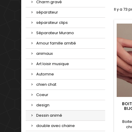
Charm gravé
Il y a 73 
séparateur
séparateur clips
Séparateur Murano
Amour famille amitié
animaux
Art loisir musique
Automne
chien chat
Coeur
BOI
design
BIJ
Dessin animé
Boit
double avec chaine
ch