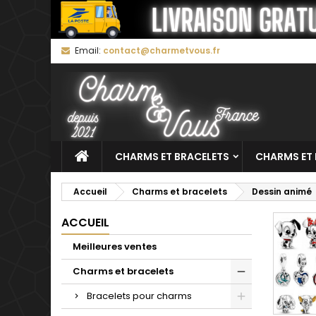
M
(
C
C
Email:
contact@charmetvous.fr
add_circle_outline
((
Vo
No
d'e
CHARMS ET BRACELETS
CHARMS ET 
Accueil
Charms et bracelets
Dessin animé
ACCUEIL
Meilleures ventes
Charms et bracelets
Bracelets pour charms