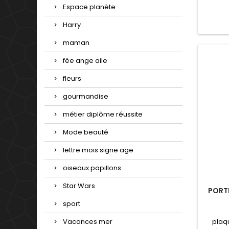
Dimens
Espace planète
d'offri
un mag
Harry
S
anniv
maman
fée ange aile
fleurs
gourmandise
métier diplôme réussite
Mode beauté
lettre mois signe age
oiseaux papillons
Star Wars
PORT
sport
plaq
Vacances mer