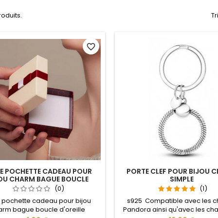
produits.
Tr
favorite_border
TE POCHETTE CADEAU POUR
PORTE CLEF POUR BIJOU 
OU CHARM BAGUE BOUCLE
SIMPLE
D'OREILLE
(0)
(1)
e pochette cadeau pour bijou
s925 Compatible avec les 
arm bague boucle d'oreille
Pandora ainsi qu'avec les ch