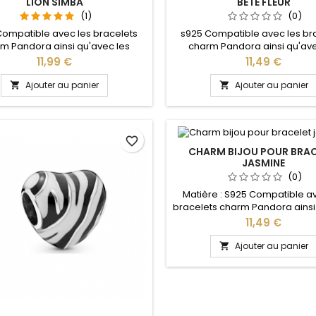
LION SIMBA
BÊTE FLEUR
(1)
(0)
Compatible avec les bracelets
s925 Compatible avec les br
m Pandora ainsi qu'avec les
charm Pandora ainsi qu'ave
lets charm de notre site idéal
bracelets charm de notre sit
Prix
Prix
11,99 €
11,49 €
oël, Saint Valentin, anniversaire,
pour : Noël, Saint Valentin, anni
anniversaire de mariage
cadeau fête
Ajouter au panier
Ajouter au panier


favorite_border
CHARM BIJOU POUR BRAC
JASMINE
(0)
Matière : S925 Compatible a
bracelets charm Pandora ainsi
les bracelets charm de notre s
Prix
11,49 €
pour : Noël, Saint Valentin, anni
anniversaire de maria
Ajouter au panier
