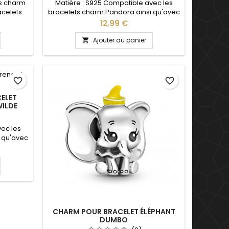
ts charm
Matière : S925 Compatible avec les
acelets
bracelets charm Pandora ainsi qu'avec
 : Noël,
les bracelets charm de notre site idéal
Prix
12,99 €
re,
pour : Noël, Saint Valentin, anniversaire,
re : S925
anniversaire de mariage
Ajouter au panier

favorite_border
favorite_border
ELET
WILDE
vec les
 qu'avec
ite idéal
versaire,
ge
CHARM POUR BRACELET ÉLÉPHANT
DUMBO