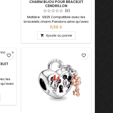
CHARM BIJOU POUR BRACELET
CENDRILLON
(0)
Matière : S925 Compatible avec les
bracelets charm Pandora ainsi qu'avec
les bracelets charm de notre site idéal
Prix
11,59 €
pour : Noël, Saint Valentin, anniversaire,
anniversaire de mariage
Ajouter au panier

favorite_border
favorite_border
ELET
E
vec les
 qu'avec
ite idéal
versaire,
ge