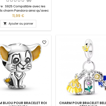
(0)
re : S925 Compatible avec les
ts charm Pandora ainsi qu'avec
celets charm de notre site idéal
Prix
11,99 €
oël, Saint Valentin, anniversaire,
anniversaire de mariage
Ajouter au panier

favorite_border
 BIJOU POUR BRACELET ROI
CHARM POUR BRACELET BELL