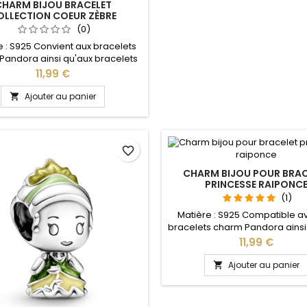
CHARM BIJOU BRACELET
OLLECTION COEUR ZÈBRE
(0)
e : S925 Convient aux bracelets
Pandora ainsi qu'aux bracelets
de notre site idéal pour : Noël,
Prix
11,99 €
aint Valentin, anniversaire,
anniversaire de mariage
Ajouter au panier

favorite_border
CHARM BIJOU POUR BRAC
PRINCESSE RAIPONC
(1)
Matière : S925 Compatible a
bracelets charm Pandora ainsi
les bracelets charm de notre s
Prix
11,99 €
pour : Noël, Saint Valentin, anni
anniversaire de maria
Ajouter au panier
