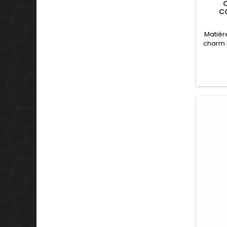
C
Matièr
charm 
charm 
S