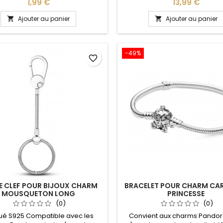
ion : 6 x 6 cm La boite permet
notre site idéal pour : Noël,
Prix
Prix
1,99 €
13,99 €
r bijoux, charms, bracelets dans
Valentin, anniversaire, anniver
nifique écrin idéal pour : Noël,
mariage L'ouverture pour les
Ajouter au panier
Ajouter au panier


aint Valentin, anniversaire,
se fait au niveau de la bo
ersaire de mariage, fête des
mères
-49%
favorite_border
E CLEF POUR BIJOUX CHARM
BRACELET POUR CHARM CA
MOUSQUETON LONG
PRINCESSE
(0)
(0)
ué S925 Compatible avec les
Convient aux charms Pandora