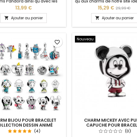
ms Pandora ainsi qu'avec les
qu'aux charms de notre site idé
de notre site idéal pour : Noël,
Noël, Saint Valentin, anniver
Prix
Prix
Prix
13,99 €
15,29 €
29,99 €
aint Valentin, anniversaire,
anniversaire de mariage Po
de
rsaire de mariage L'ouverture
dimensions nous conseillons
Ajouter au panier
Ajouter au panier


s charms se fait au niveau de la
plus par rapport à la circonfé
base
boule
votre poignet
Nouveau
favorite_border
RM BIJOU POUR BRACELET
CHARM MICKEY AVEC PU
LLECTION DESSIN ANIMÉ
CAPUCHE POUR BRACE
(4)
(0)