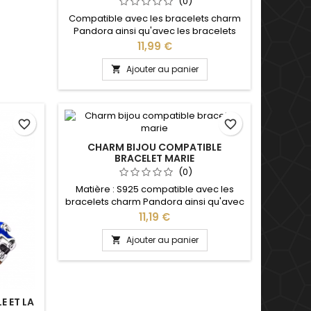
(0)
Compatible avec les bracelets charm
Pandora ainsi qu'avec les bracelets
charm de notre site idéal pour : Noël,
Prix
11,99 €
Saint Valentin, anniversaire, cadeau
fête
Ajouter au panier

favorite_border
favorite_border
CHARM BIJOU COMPATIBLE
BRACELET MARIE
(0)
Matière : S925 compatible avec les
bracelets charm Pandora ainsi qu'avec
les bracelets charm de notre site idéal
Prix
11,19 €
pour : Noël, Saint Valentin, anniversaire,
anniversaire de mariage
Ajouter au panier

E ET LA