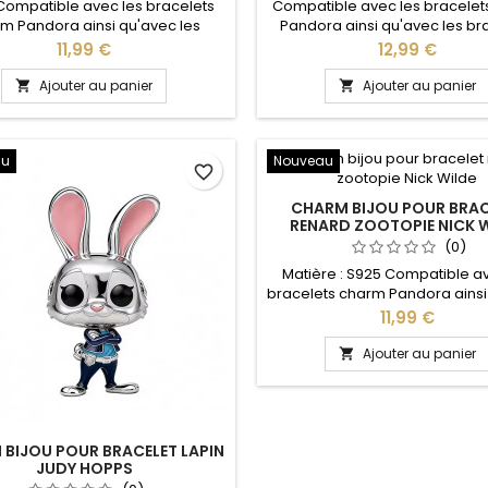
Compatible avec les bracelets
Compatible avec les bracele
m Pandora ainsi qu'avec les
Pandora ainsi qu'avec les br
lets charm de notre site idéal
charm de notre site idéal pour
Prix
Prix
11,99 €
12,99 €
oël, Saint Valentin, anniversaire,
Saint Valentin, anniversai
cadeau, fête
anniversaire de mariage Matiè
Ajouter au panier
Ajouter au panier


au
Nouveau
favorite_border
CHARM BIJOU POUR BRAC
RENARD ZOOTOPIE NICK 
(0)
Matière : S925 Compatible a
bracelets charm Pandora ainsi
les bracelets charm de notre s
Prix
11,99 €
pour : Noël, Saint Valentin, anni
anniversaire de maria
Ajouter au panier

BIJOU POUR BRACELET LAPIN
JUDY HOPPS