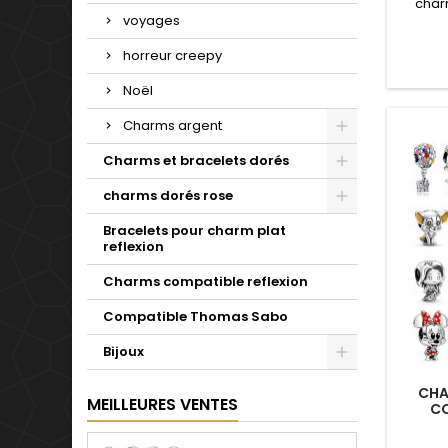
char
voyages
charms 
S
horreur creepy
annive
pour le
Noël
Charms argent
Charms et bracelets dorés
charms dorés rose
Bracelets pour charm plat
reflexion
Charms compatible reflexion
Compatible Thomas Sabo
Bijoux
CHA
MEILLEURES VENTES
CO