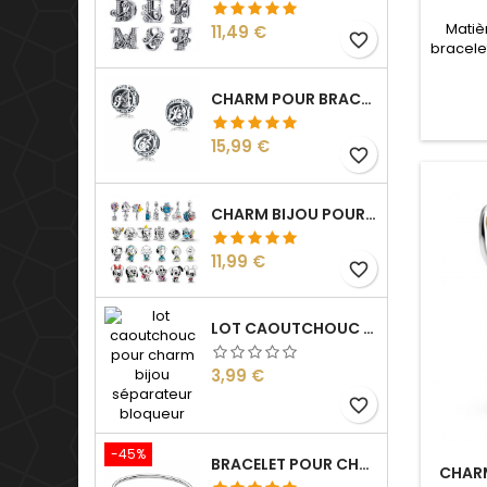
Matiè
Prix
11,49 €
favorite_border
bracele
les bra
pour : N
CHARM POUR BRACELET BOULE LETTRE ALPHABET PRÉNOM
Prix
15,99 €
favorite_border
CHARM BIJOU POUR BRACELET COLLECTION DESSIN ANIMÉ
Prix
11,99 €
favorite_border
LOT CAOUTCHOUC POUR CHARM BIJOU SÉPARATEUR BLOQUEUR
Prix
3,99 €
favorite_border
-45%
BRACELET POUR CHARM ARGENT HARRY VIF D'OR
CHARM