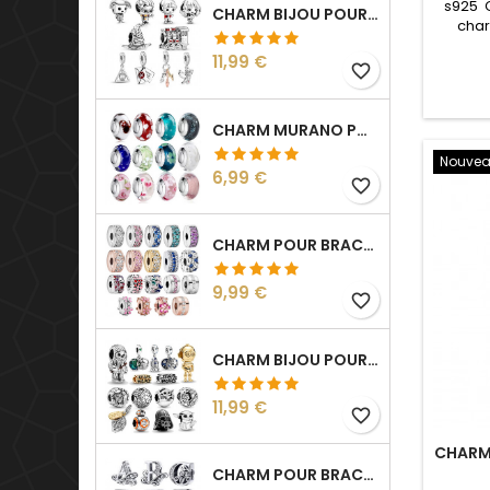
s925 
CHARM BIJOU POUR BRACELET COLLECTION HARRY
char
brace
Prix
11,99 €
pour : N
favorite_border
CHARM MURANO POUR BRACELET SÉPARATEUR FLEUR COEUR TRANSPARENT
Nouve
Prix
6,99 €
favorite_border
CHARM POUR BRACELET COLLECTION CLIP STRASS SÉPARATEUR ESPACEUR
Prix
9,99 €
favorite_border
CHARM BIJOU POUR BRACELET COLLECTION STAR WARS
Prix
11,99 €
favorite_border
CHARM 
CHARM POUR BRACELET INITIALE LETTRE PRÉNOM ALPHABET FLEUR