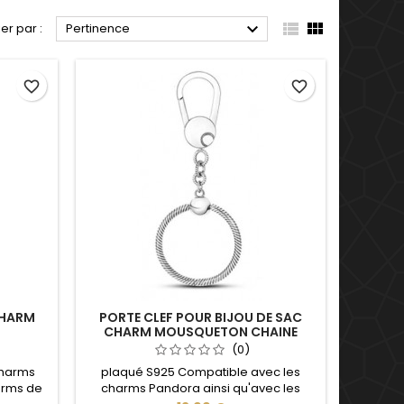



ier par :
Pertinence
favorite_border
favorite_border
CHARM
PORTE CLEF POUR BIJOU DE SAC
CHARM MOUSQUETON CHAINE
(0)
charms
plaqué S925 Compatible avec les
arms de
charms Pandora ainsi qu'avec les