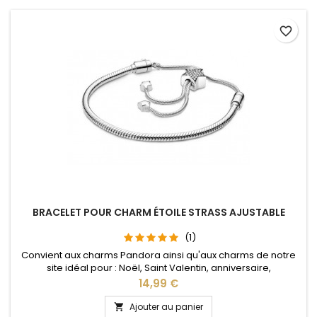
favorite_border
BRACELET POUR CHARM ÉTOILE STRASS AJUSTABLE
(1)
Convient aux charms Pandora ainsi qu'aux charms de notre
site idéal pour : Noël, Saint Valentin, anniversaire,
anniversaire de mariage La partie ajustable se détache d'un
Prix
14,99 €
coté pour passer les charms par simple pression sur le
bouton Ajustable pour tous les poignets enfant adulte
Ajouter au panier
