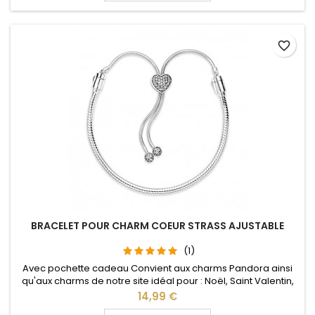
favorite_border
BRACELET POUR CHARM COEUR STRASS AJUSTABLE
(1)
Avec pochette cadeau Convient aux charms Pandora ainsi
qu'aux charms de notre site idéal pour : Noël, Saint Valentin,
anniversaire, anniversaire de mariage La partie ajustable se
Prix
14,99 €
détache d'un coté pour passer les charms par simple