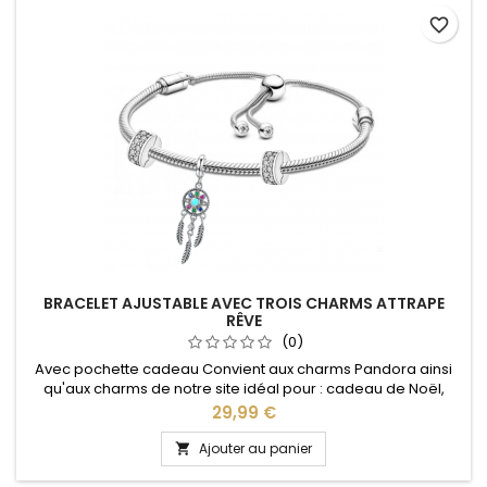
favorite_border
BRACELET AJUSTABLE AVEC TROIS CHARMS ATTRAPE
RÊVE
(0)
Avec pochette cadeau Convient aux charms Pandora ainsi
qu'aux charms de notre site idéal pour : cadeau de Noël,
Saint Valentin, anniversaire, anniversaire de mariage La
Prix
29,99 €
partie ajustable se détache d'un coté pour passer les
charms par simple pression sur le bouton Ajustable pour tous
Ajouter au panier

les poignets enfant adulte