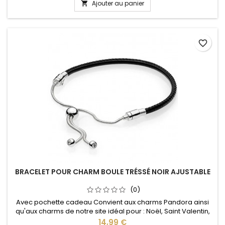
pression sur le bouton Ajustable pour tous les poignets
Ajouter au panier

enfant adulte
favorite_border
BRACELET POUR CHARM BOULE TRÉSSÉ NOIR AJUSTABLE
(0)
Avec pochette cadeau Convient aux charms Pandora ainsi
qu'aux charms de notre site idéal pour : Noël, Saint Valentin,
anniversaire, anniversaire de mariage La partie ajustable se
Prix
14,99 €