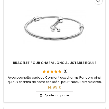
favorite_border
BRACELET POUR CHARM JONC AJUSTABLE BOULE
(1)
Avec pochette cadeau Convient aux charms Pandora ainsi
qu'aux charms de notre site idéal pour : Noël, Saint Valentin,
anniversaire, anniversaire de mariage La partie ajustable se
Prix
14,99 €
détache d'un coté pour passer les charms par simple
pression sur le bouton Ajustable pour tous les poignets
Ajouter au panier

enfant adulte