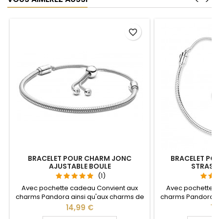
<
>
favorite_border
BRACELET POUR CHARM JONC
BRACELET PO
AJUSTABLE BOULE
STRASS
(1)
Avec pochette cadeau Convient aux
Avec pochette 
charms Pandora ainsi qu'aux charms de
charms Pandora a
notre site idéal pour : Noël, Saint Valentin,
notre site idéal pou
Prix
Pri
14,99 €
14
anniversaire, anniversaire de mariage La
anniversaire, anni