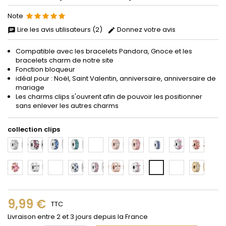
Note
Lire les avis utilisateurs (2)
Donnez votre avis
Compatible avec les bracelets Pandora, Gnoce et les
bracelets charm de notre site
Fonction bloqueur
idéal pour : Noël, Saint Valentin, anniversaire, anniversaire de
mariage
Les charms clips s'ouvrent afin de pouvoir les positionner
sans enlever les autres charms
collection clips
1
2
3
4
5
6
7
8
9
10
11
12
13
14
15
16
17
19
20
18
9,99 €
TTC
Livraison entre 2 et 3 jours depuis la France