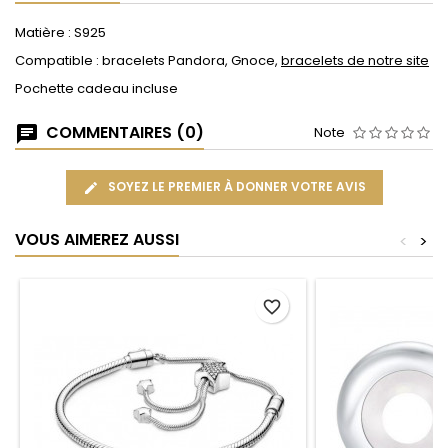
Matière : S925
Compatible : bracelets Pandora, Gnoce,
bracelets de notre site
Pochette cadeau incluse
COMMENTAIRES (0)
Note
SOYEZ LE PREMIER À DONNER VOTRE AVIS
VOUS AIMEREZ AUSSI
<
>
favorite_border