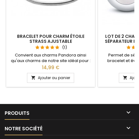
BRACELET POUR CHARM ÉTOILE
LOT DE 2 CHAR
STRASS AJUSTABLE
SÉPARATEUR B
(1)
Convient aux charms Pandora ainsi
Permet de sép
qu'aux charms de notre site idéal pour :
bracelet et évit
Noël, Saint Valentin, anniversaire,
Compatible avec l
Prix
Pr
14,99 €
1
anniversaire de mariage La partie
Gnoce et les bra
ajustable se détache d'un coté pour
site idéal pour :
Ajouter au panier
Ajou


passer les charms par simple pression
anniversaire, an
sur le bouton Ajustable pour tous les
poignets enfant adulte

PRODUITS

NOTRE SOCIÉTÉ