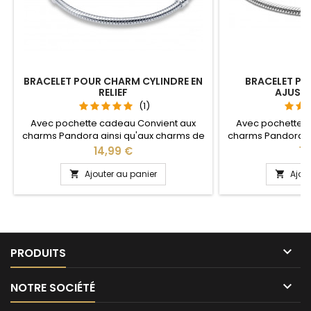
BRACELET POUR CHARM CYLINDRE EN
BRACELET P
RELIEF
AJUSTA
(1)
Avec pochette cadeau Convient aux
Avec pochette 
charms Pandora ainsi qu'aux charms de
charms Pandora a
notre site idéal pour : Noël, Saint Valentin,
notre site idéal pou
Prix
Pri
14,99 €
14
anniversaire, anniversaire de mariage
anniversaire, anni
Plusieurs tailles disponible : 17, 18, 19, 20, 21
partie ajustable
Ajouter au panier
Ajou


cm Pour la dimensions nous conseillons
pour passer le
2cm en plus par rapport à la
pression sur le 
circonférence de votre poignet
tous les poig

PRODUITS

NOTRE SOCIÉTÉ