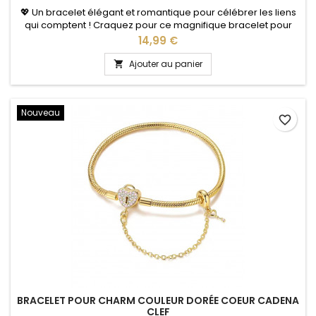
💖 Un bracelet élégant et romantique pour célébrer les liens
qui comptent ! Craquez pour ce magnifique bracelet pour
charms couleur dorée, sublimé par un délicat motif double
Prix
14,99 €
cœur. Son design féminin et raffiné apporte une jolie touche
d’élégance au poignet tout en vous permettant de
Ajouter au panier

personnaliser votre bracelet avec vos charms préférés. ✨
Son petit plus...
Nouveau
favorite_border
BRACELET POUR CHARM COULEUR DORÉE COEUR CADENA
CLEF