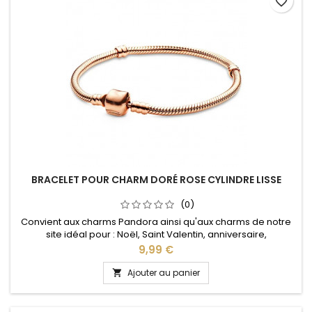
favorite_border
BRACELET POUR CHARM DORÉ ROSE CYLINDRE LISSE
(0)
Convient aux charms Pandora ainsi qu'aux charms de notre
site idéal pour : Noël, Saint Valentin, anniversaire,
anniversaire de mariage Plusieurs tailles disponible : 17, 18, 19,
Prix
9,99 €
20, 21 cm
Ajouter au panier
