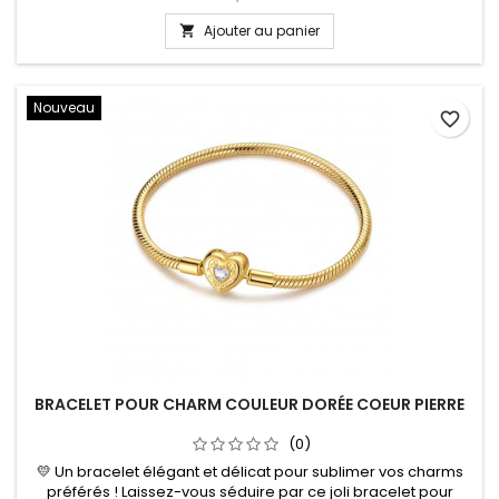
strass et d’une étoile. Son design raffiné apporte une touche
de féminité et d’éclat au poignet, tout en vous permettant de
Ajouter au panier

personnaliser votre bijou selon vos envies. Grâce à sa...
Nouveau
favorite_border
BRACELET POUR CHARM COULEUR DORÉE COEUR PIERRE
(0)
💛 Un bracelet élégant et délicat pour sublimer vos charms
préférés ! Laissez-vous séduire par ce joli bracelet pour