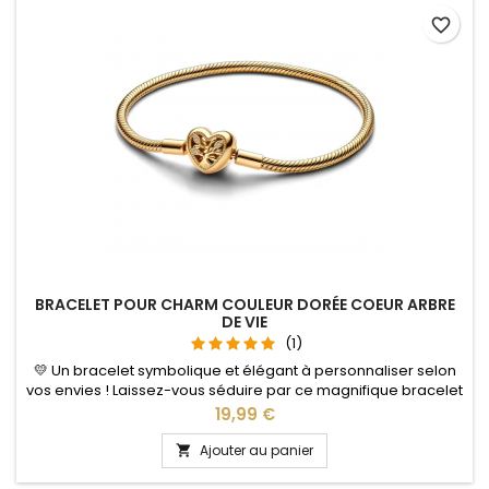
favorite_border
BRACELET POUR CHARM COULEUR DORÉE COEUR ARBRE
DE VIE
(1)
💛 Un bracelet symbolique et élégant à personnaliser selon
vos envies ! Laissez-vous séduire par ce magnifique bracelet
pour charms doré, délicatement décoré d’un pendentif
Prix
19,99 €
cœur avec motif Arbre de Vie. Un symbole fort représentant
la famille, l’amour, les liens et les souvenirs précieux. Grâce à
Ajouter au panier

son design intemporel, ce bracelet peut accueillir vos...