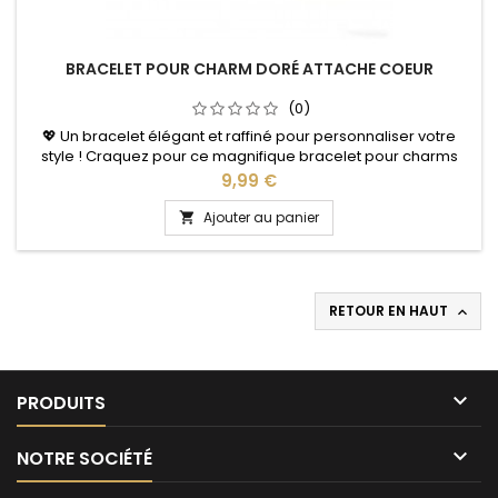
BRACELET POUR CHARM DORÉ ATTACHE COEUR
(0)
💖 Un bracelet élégant et raffiné pour personnaliser votre
style ! Craquez pour ce magnifique bracelet pour charms
couleur dorée, sublimé par une élégante attache en forme
Prix
9,99 €
de cœur. Son design délicat apporte une touche féminine et
romantique au poignet tout en vous permettant de
Ajouter au panier

composer un bijou unique avec vos charms préférés. Facile
à personnaliser, ce...
RETOUR EN HAUT


PRODUITS

NOTRE SOCIÉTÉ