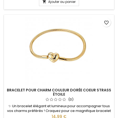
élégante et lumineuse au poignet. Le trèfle à quatre feuilles
Ajouter au panier

est traditionnellement associé à la chance, au bonheur et à
la...
favorite_border
BRACELET POUR CHARM COULEUR DORÉE COEUR STRASS
ÉTOILE
(0)
✨ Un bracelet élégant et lumineux pour accompagner tous
vos charms préférés ! Craquez pour ce magnifique bracelet
pour charms doré, sublimé par un délicat motif cœur orné de
Prix
14,99 €