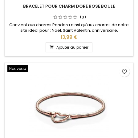
BRACELET POUR CHARM DORÉ ROSE BOULE
(0)
Convient aux charms Pandora ainsi qu'aux charms de notre
site idéal pour : Noël, Saint Valentin, anniversaire,
anniversaire de mariage Plusieurs tailles disponible : 17, 18, 19,
Prix
13,99 €
20, 21 cm
Ajouter au panier

Nouveau
favorite_border