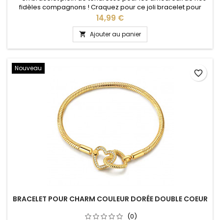
fidèles compagnons ! Craquez pour ce joli bracelet pour
charms couleur dorée, sublimé par un adorable motif patte
Prix
14,99 €
de chien / chat. Un bijou délicat et symbolique qui permet
d’afficher avec élégance votre amour pour les animaux.
Ajouter au panier

Personnalisez votre bracelet avec vos charms préférés et
composez au...
Nouveau
favorite_border
BRACELET POUR CHARM COULEUR DORÉE DOUBLE COEUR
(0)