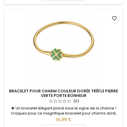
tout en permettant de personnaliser votre bracelet au gré de
vos envies....
favorite_border
BRACELET POUR CHARM COULEUR DORÉE TRÈFLE PIERRE
VERTE PORTE BONHEUR
(0)
🍀 Un bracelet élégant placé sous le signe de la chance !
Craquez pour ce magnifique bracelet pour charms doré,
sublimé par un délicat motif trèfle porte-bonheur avec pierre
Prix
14,99 €
verte. Son design raffiné et symbolique apporte une touche