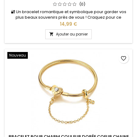
(0)
🔐 Un bracelet romantique et symbolique pour garder vos
plus beaux souvenirs près de vous ! Craquez pour ce
magnifique bracelet pour charms couleur dorée, sublimé
Prix
14,99 €
par un élégant motif cœur cadenas accompagné de sa clé.
Son design original et raffiné évoque l’amour, la complicité et
Ajouter au panier

les liens précieux. Le détail cadenas &amp; clé apporte une
jolie...
Nouveau
favorite_border
BRACELET POUR CHARM COULEUR DORÉE COEUR CHAINE