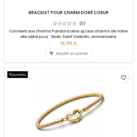
BRACELET POUR CHARM DORÉ COEUR
(0)
Convient aux charms Pandora ainsi qu'aux charms de notre
site idéal pour : Noël, Saint Valentin, anniversaire,
anniversaire de mariage Plusieurs tailles disponible : 17, 18, 19,
Prix
16,99 €
20, 21 cm
Ajouter au panier

Nouveau
favorite_border