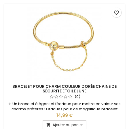
favorite_border
BRACELET POUR CHARM COULEUR DORÉE CHAINE DE
SÉCURITÉ ÉTOILE LUNE
(0)
✨ Un bracelet élégant et féerique pour mettre en valeur vos
charms préférés ! Craquez pour ce magnifique bracelet
pour charms doré, sublimé par une délicate chaîne de
Prix
14,99 €
sécurité ornée d’étoiles et de lunes. Son design raffiné
apporte une touche romantique et lumineuse au poignet,
Ajouter au panier
