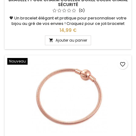
SÉCURITÉ
(0)
💖 Un bracelet élégant et pratique pour personnaliser votre
bijou au gré de vos envies ! Craquez pour ce joli bracelet
pour charms couleur dorée, sublimé par un délicat motif
Prix
14,99 €
cœur et une chaîne de sécurité. Son design féminin et
intemporel vous permet de porter vos charms préférés tout
Ajouter au panier

en ajoutant une touche raffinée à votre poignet. Grâce à son
système...
Nouveau
favorite_border