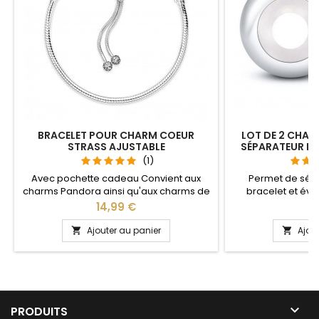
BRACELET POUR CHARM COEUR
LOT DE 2 CHAR
STRASS AJUSTABLE
SÉPARATEUR B
(1)
Avec pochette cadeau Convient aux
Permet de sép
charms Pandora ainsi qu'aux charms de
bracelet et évit
notre site idéal pour : Noël, Saint Valentin,
Compatible avec l
Prix
Pr
14,99 €
1
anniversaire, anniversaire de mariage La
Gnoce et les bra
partie ajustable se détache d'un coté
site idéal pour :
Ajouter au panier
Ajou


pour passer les charms par simple
anniversaire, an
pression sur le bouton Ajustable pour
tous les poignets enfant adulte

PRODUITS