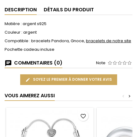
DESCRIPTION
DÉTAILS DU PRODUIT
Matière : argent s925
Couleur : argent
Compatible : bracelets Pandora, Gnoce,
bracelets de notre site
Pochette cadeau incluse
COMMENTAIRES (0)
Note
SOYEZ LE PREMIER À DONNER VOTRE AVIS
VOUS AIMEREZ AUSSI
<
>
favorite_border