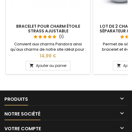
BRACELET POUR CHARM ÉTOILE
LOT DE 2 CHAR
STRASS AJUSTABLE
SÉPARATEUR B
(1)
Convient aux charms Pandora ainsi
Permet de sép
qu'aux charms de notre site idéal pour :
bracelet et évit
Noël, Saint Valentin, anniversaire,
Compatible avec l
Prix
Pr
14,99 €
1
anniversaire de mariage La partie
Gnoce et les bra
ajustable se détache d'un coté pour
site idéal pour :
Ajouter au panier
Ajou


passer les charms par simple pression
anniversaire, an
sur le bouton Ajustable pour tous les
poignets enfant adulte

PRODUITS

NOTRE SOCIÉTÉ

VOTRE COMPTE