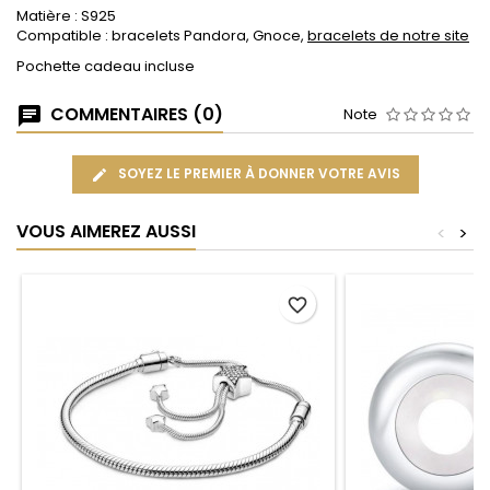
Matière : S925
Compatible : bracelets Pandora, Gnoce,
bracelets de notre site
Pochette cadeau incluse
COMMENTAIRES (0)
Note
SOYEZ LE PREMIER À DONNER VOTRE AVIS
VOUS AIMEREZ AUSSI
<
>
favorite_border