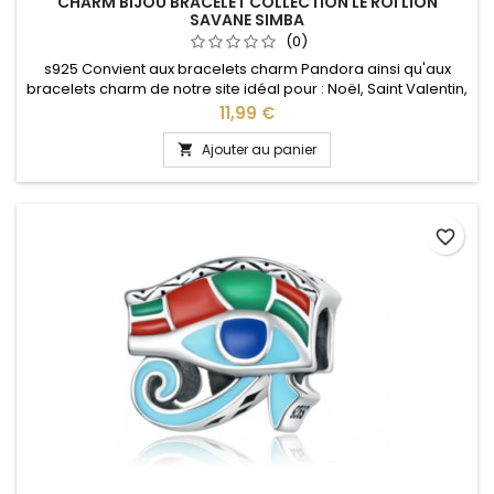
CHARM BIJOU BRACELET COLLECTION LE ROI LION
SAVANE SIMBA
(0)
s925 Convient aux bracelets charm Pandora ainsi qu'aux
bracelets charm de notre site idéal pour : Noël, Saint Valentin,
anniversaire, anniversaire de mariage
Prix
11,99 €
Ajouter au panier

favorite_border