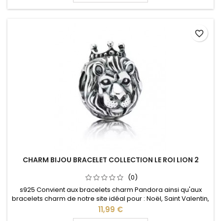
favorite_border
CHARM BIJOU BRACELET COLLECTION LE ROI LION 2
(0)
s925 Convient aux bracelets charm Pandora ainsi qu'aux
bracelets charm de notre site idéal pour : Noël, Saint Valentin,
anniversaire, anniversaire de mariage
Prix
11,99 €