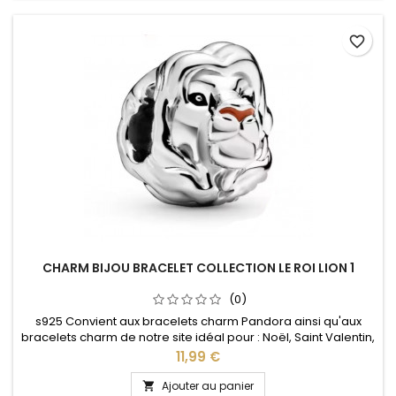
favorite_border
CHARM BIJOU BRACELET COLLECTION LE ROI LION 1
(0)
s925 Convient aux bracelets charm Pandora ainsi qu'aux
bracelets charm de notre site idéal pour : Noël, Saint Valentin,
anniversaire, anniversaire de mariage
Prix
11,99 €
Ajouter au panier
