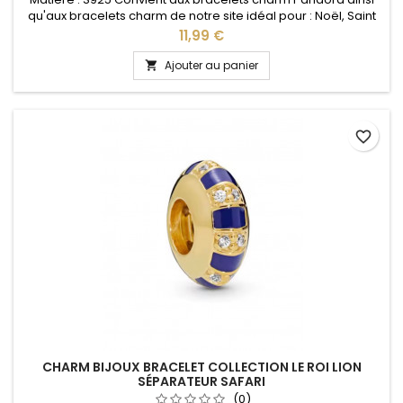
qu'aux bracelets charm de notre site idéal pour : Noël, Saint
Valentin, anniversaire, anniversaire de mariage
Prix
11,99 €
Ajouter au panier

favorite_border
CHARM BIJOUX BRACELET COLLECTION LE ROI LION
SÉPARATEUR SAFARI
(0)