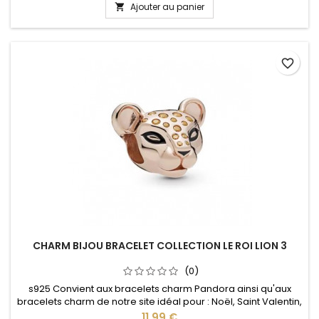
Ajouter au panier

favorite_border
CHARM BIJOU BRACELET COLLECTION LE ROI LION 3
(0)
s925 Convient aux bracelets charm Pandora ainsi qu'aux
bracelets charm de notre site idéal pour : Noël, Saint Valentin,
anniversaire, anniversaire de mariage
Prix
11,99 €