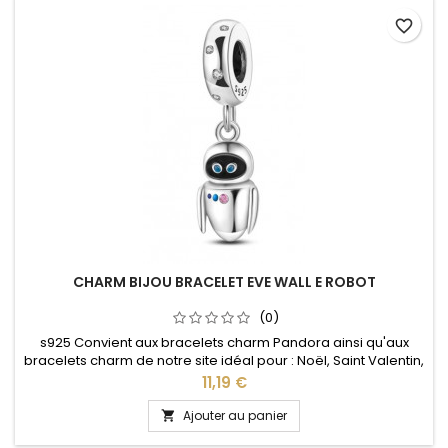
favorite_border
CHARM BIJOU BRACELET EVE WALL E ROBOT
(0)
s925 Convient aux bracelets charm Pandora ainsi qu'aux
bracelets charm de notre site idéal pour : Noël, Saint Valentin,
anniversaire, anniversaire de mariage
Prix
11,19 €
Ajouter au panier
