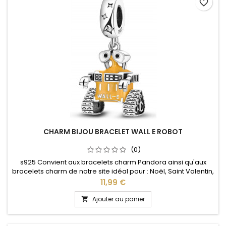
favorite_border
CHARM BIJOU BRACELET WALL E ROBOT
(0)
s925 Convient aux bracelets charm Pandora ainsi qu'aux
bracelets charm de notre site idéal pour : Noël, Saint Valentin,
anniversaire, anniversaire de mariage
Prix
11,99 €
Ajouter au panier
