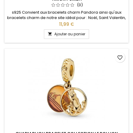
(0)
s925 Convient aux bracelets charm Pandora ainsi qu'aux
bracelets charm de notre site idéal pour : Noël, Saint Valentin,
anniversaire, anniversaire de mariage
Prix
11,99 €
Ajouter au panier

favorite_border