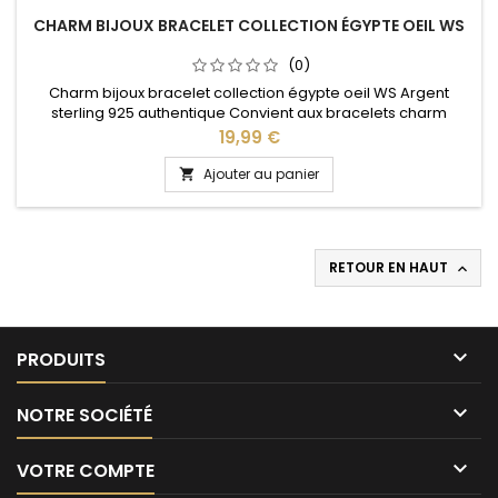
CHARM BIJOUX BRACELET COLLECTION ÉGYPTE OEIL WS
(0)
Charm bijoux bracelet collection égypte oeil WS Argent
sterling 925 authentique Convient aux bracelets charm
Pandora ainsi qu'aux bracelets charm de notre site idéal
Prix
19,99 €
pour : Noël, Saint Valentin, anniversaire, anniversaire de
mariage
Ajouter au panier

RETOUR EN HAUT


PRODUITS

NOTRE SOCIÉTÉ

VOTRE COMPTE