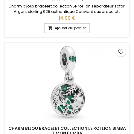
Charm bijoux bracelet collection Le roi lion séparateur safari
Argent sterling 925 authentique Convient aux bracelets
charm Pandora ainsi qu'aux bracelets charm de notre site
Prix
14,99 €
idéal pour : Noël, Saint Valentin, anniversaire, anniversaire de
mariage
Ajouter au panier

favorite_border
CHARM BIJOU BRACELET COLLECTION LE ROI LION SIMBA
TIMON PUMBA