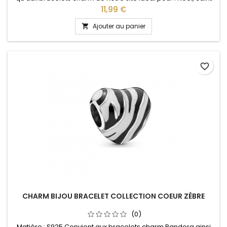
Valentin, anniversaire, anniversaire de mariage
Prix
11,99 €
Ajouter au panier

favorite_border
CHARM BIJOU BRACELET COLLECTION COEUR ZÈBRE
(0)
Matière : S925 Convient aux bracelets charm Pandora ainsi