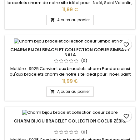
bracelets charm de notre site idéal pour : Noël, Saint Valentin,
anniversaire, anniversaire de mariage
Prix
11,99 €
Ajouter au panier

favorite_border
CHARM BIJOU BRACELET COLLECTION COEUR SIMBA ET
NALA
(0)
Matière : S925 Convient aux bracelets charm Pandora ainsi
qu'aux bracelets charm de notre site idéal pour : Noël, Saint
Valentin, anniversaire, anniversaire de mariage
Prix
11,99 €
Ajouter au panier

favorite_border
CHARM BIJOU BRACELET COLLECTION COEUR ZÈBRE
(0)
Matière : S925 Convient aux bracelets charm Pandora ainsi