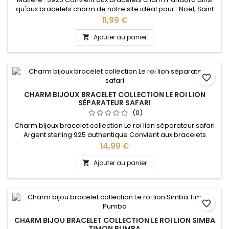
qu'aux bracelets charm de notre site idéal pour : Noël, Saint
Valentin, anniversaire, anniversaire de mariage
Prix
11,99 €
Ajouter au panier

favorite_border
CHARM BIJOUX BRACELET COLLECTION LE ROI LION
SÉPARATEUR SAFARI
(0)
Charm bijoux bracelet collection Le roi lion séparateur safari
Argent sterling 925 authentique Convient aux bracelets
charm Pandora ainsi qu'aux bracelets charm de notre site
Prix
14,99 €
idéal pour : Noël, Saint Valentin, anniversaire, anniversaire de
mariage
Ajouter au panier

favorite_border
CHARM BIJOU BRACELET COLLECTION LE ROI LION SIMBA
TIMON PUMBA