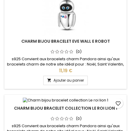
CHARM BIJOU BRACELET EVE WALL E ROBOT
(0)
s925 Convient aux bracelets charm Pandora ainsi qu'aux
bracelets charm de notre site idéal pour : Noël, Saint Valentin,
anniversaire, anniversaire de mariage
Prix
11,19 €
Ajouter au panier

favorite_border
CHARM BIJOU BRACELET COLLECTION LE ROI LION 1
(0)
s925 Convient aux bracelets charm Pandora ainsi qu'aux