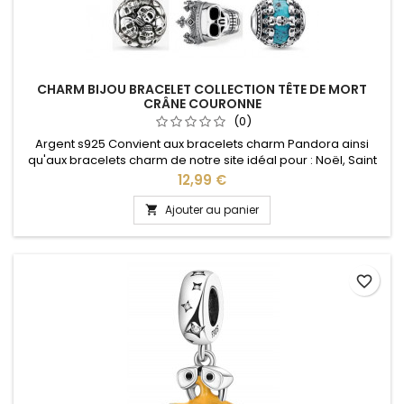
CHARM BIJOU BRACELET COLLECTION TÊTE DE MORT
CRÂNE COURONNE
(0)
Argent s925 Convient aux bracelets charm Pandora ainsi
qu'aux bracelets charm de notre site idéal pour : Noël, Saint
Valentin, anniversaire, anniversaire de mariage
Prix
12,99 €
Ajouter au panier

favorite_border