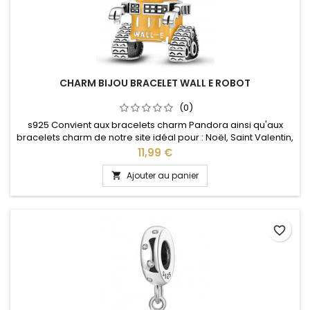
CHARM BIJOU BRACELET WALL E ROBOT
(0)
s925 Convient aux bracelets charm Pandora ainsi qu'aux
bracelets charm de notre site idéal pour : Noël, Saint Valentin,
anniversaire, anniversaire de mariage
Prix
11,99 €
Ajouter au panier

favorite_border