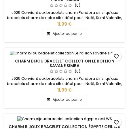
(0)
s925 Convient aux bracelets charm Pandora ainsi qu'aux
bracelets charm de notre site idéal pour : Noël, Saint Valentin,
anniversaire, anniversaire de mariage
Prix
11,99 €
Ajouter au panier

favorite_border
CHARM BIJOU BRACELET COLLECTION LE ROI LION
SAVANE SIMBA
(0)
s925 Convient aux bracelets charm Pandora ainsi qu'aux
bracelets charm de notre site idéal pour : Noël, Saint Valentin,
anniversaire, anniversaire de mariage
Prix
11,99 €
Ajouter au panier

favorite_border
CHARM BIJOUX BRACELET COLLECTION ÉGYPTE OEIL WS