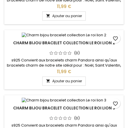
bracelets charm de notre site idéal pour : Noël, Saint Valentin,
anniversaire, anniversaire de mariage
Prix
11,99 €
Ajouter au panier

favorite_border
CHARM BIJOU BRACELET COLLECTION LE ROI LION 2
(0)
s925 Convient aux bracelets charm Pandora ainsi qu'aux
bracelets charm de notre site idéal pour : Noël, Saint Valentin,
anniversaire, anniversaire de mariage
Prix
11,99 €
Ajouter au panier

favorite_border
CHARM BIJOU BRACELET COLLECTION LE ROI LION 3
(0)
s925 Convient aux bracelets charm Pandora ainsi qu'aux