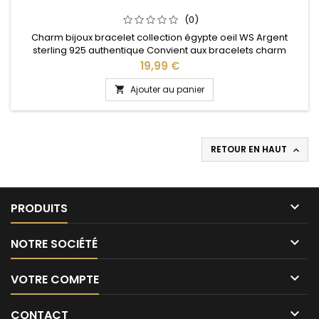
(0)
Charm bijoux bracelet collection égypte oeil WS Argent
sterling 925 authentique Convient aux bracelets charm
Pandora ainsi qu'aux bracelets charm de notre site idéal
Prix
19,99 €
pour : Noël, Saint Valentin, anniversaire, anniversaire de
mariage
Ajouter au panier

RETOUR EN HAUT


PRODUITS

NOTRE SOCIÉTÉ

VOTRE COMPTE

CONTACT