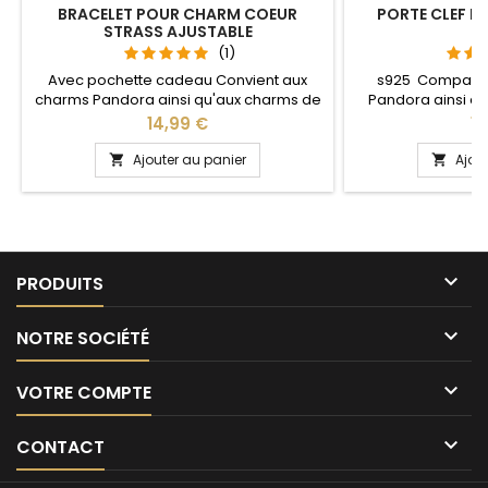
BRACELET POUR CHARM COEUR
PORTE CLEF P
STRASS AJUSTABLE
S
(1)
Avec pochette cadeau Convient aux
s925 Compatib
charms Pandora ainsi qu'aux charms de
Pandora ainsi q
notre site idéal pour : Noël, Saint Valentin,
notre site idéal pou
Prix
Pr
14,99 €
13
anniversaire, anniversaire de mariage La
anniversaire, an
partie ajustable se détache d'un coté
L'ouverture pour 
Ajouter au panier
Ajou


pour passer les charms par simple
niveau 
pression sur le bouton Ajustable pour
tous les poignets enfant adulte

PRODUITS

NOTRE SOCIÉTÉ

VOTRE COMPTE

CONTACT