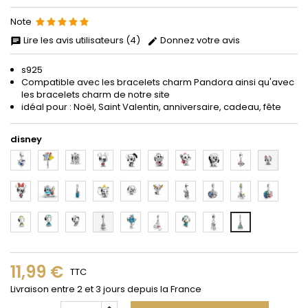
Note
Lire les avis utilisateurs (4)
Donnez votre avis
s925
Compatible avec les bracelets charm Pandora ainsi qu'avec
les bracelets charm de notre site
idéal pour : Noël, Saint Valentin, anniversaire, cadeau, fête
disney
1
2
3
4
5
6
7
8
9
10
11
12
13
14
15
16
17
18
19
20
21
22
23
24
25
26
27
28
29
11,99 €
TTC
Livraison entre 2 et 3 jours depuis la France