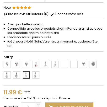
Note
Lire les avis utilisateurs (6)
Donnez votre avis
Avec pochette cadeau
Compatible avec les bracelets
charm
Pandora
ainsi qu'avec
les bracelets charm de notre site
Livraison sous 3 jours ouvrés
idéal pour : Noël, Saint Valentin, anniversaire, cadeau, fête,
fan
harry
1
2
3
4
5
6
7
8
9
10
11
12
14
13
11,99 €
TTC
Livraison entre 2 et 3 jours depuis la France