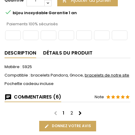
Ajouter au panier
Quantité


bijou inoxydable Garantie 1 an
Paiements 100% sécurisés
DESCRIPTION
DÉTAILS DU PRODUIT
Matière : S925
Compatible : bracelets Pandora, Gnoce,
bracelets de notre site
Pochette cadeau incluse
COMMENTAIRES (6)
Note
chevron_left
chevron_right
1
2
DONNEZ VOTRE AVIS