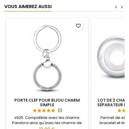
VOUS AIMEREZ AUSSI
<
>
favorite_border
PORTE CLEF POUR BIJOU CHARM
LOT DE 2 CHAR
SIMPLE
SÉPARATEUR B
(1)
s925 Compatible avec les charms
Permet de sép
Pandora ainsi qu'avec les charms de
bracelet et évit
notre site idéal pour : Noël, Saint Valentin,
Compatible avec l
Prix
Pr