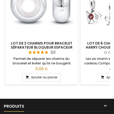
LOT DE 2 CHARMS POUR BRACELET
LOT DE 6 CHA
SÉPARATEUR BLOQUEUR ESPACEUR
HARRY CHOUETT
(2)
Permet de séparer les charms du
Les six charm so
bracelet et éviter qu'ils ne bougent
cadeau Compatibl
Compatible avec les bracelets Pandora,
charm Pandora
Prix
Pri
11,99 €
49
Gnoce et les bracelets charm de notre
bracelets charm d
site idéal pour : Noël, Saint Valentin,
sous 3 jours ouvr
Ajouter au panier
Ajou


anniversaire, anniversaire de mariage
Saint Valentin, 
fê

PRODUITS