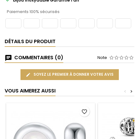
bijou inoxydable Garantie 1 an
Paiements 100% sécurisés
DÉTAILS DU PRODUIT
COMMENTAIRES (0)
Note
SOYEZ LE PREMIER À DONNER VOTRE AVIS
VOUS AIMEREZ AUSSI
<
>
favorite_border