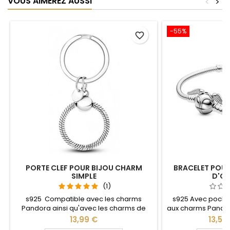
VOUS AIMEREZ AUSSI
<
>
-55%
favorite_border
PORTE CLEF POUR BIJOU CHARM
BRACELET POUR
SIMPLE
D'OR
(1)
s925 Compatible avec les charms
s925 Avec poche
Pandora ainsi qu'avec les charms de
aux charms Pandor
notre site idéal pour : Noël, Saint Valentin,
de notre site idé
Prix
Prix
13,99 €
13,50
anniversaire, anniversaire de mariage
Valentin, anniv