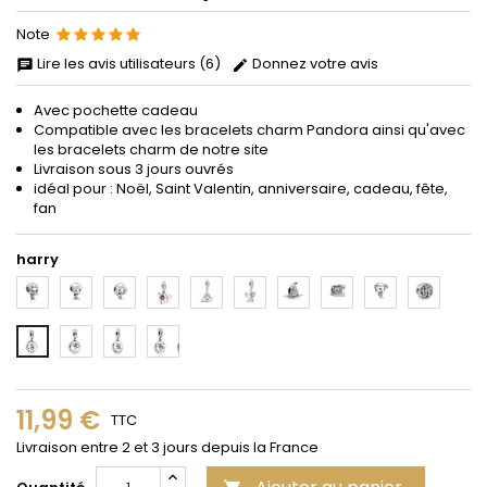
Note
Lire les avis utilisateurs (6)
Donnez votre avis
Avec pochette cadeau
Compatible avec les bracelets
charm
Pandora
ainsi qu'avec
les bracelets charm de notre site
Livraison sous 3 jours ouvrés
idéal pour : Noël, Saint Valentin, anniversaire, cadeau, fête,
fan
harry
1
2
3
4
5
6
7
8
9
10
12
13
14
11
11,99 €
TTC
Livraison entre 2 et 3 jours depuis la France