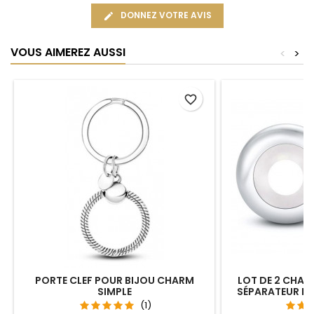
DONNEZ VOTRE AVIS
VOUS AIMEREZ AUSSI
<
>
favorite_border
PORTE CLEF POUR BIJOU CHARM
LOT DE 2 CHAR
SIMPLE
SÉPARATEUR B
(1)