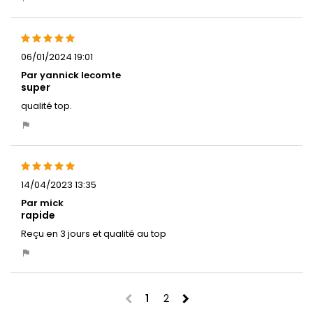
06/01/2024 19:01
Par yannick lecomte
super
qualité top.
14/04/2023 13:35
Par mick
rapide
Reçu en 3 jours et qualité au top
chevron_left
chevron_right
1
2