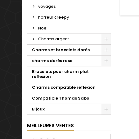
Valenti
mariage 
voyages
18, 19, 
consei
horreur creepy
la c
Noël
Charms argent
Charms et bracelets dorés
charms dorés rose
Bracelets pour charm plat
reflexion
Charms compatible reflexion
Compatible Thomas Sabo
Bijoux
MEILLEURES VENTES