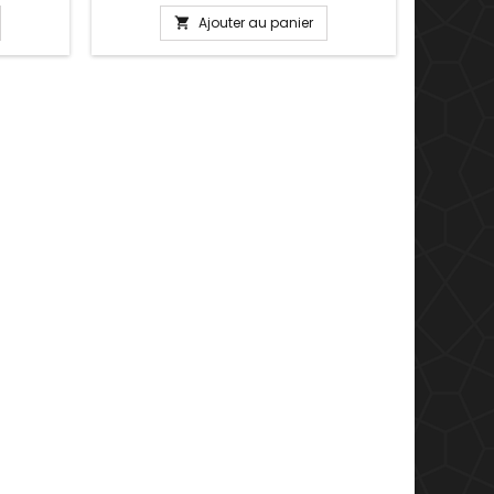
partie
Valentin, anniversaire, cadeau, fête
té pour
Plusieurs tailles disponible : 17, 18, 19, 20
Ajouter au panier

pression
cm Pour la dimensions nous
ous les
conseillons 2cm en plus par rapport à
la circonférence de votre poignet