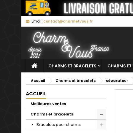
M
C
C
Email:
contact@charmetvous.fr
add_circle_outline
Vo
No
d'e
CHARMS ET BRACELETS
CHARMS ET 
Accueil
Charms et bracelets
séparateur
ACCUEIL
Meilleures ventes
Charms et bracelets
Bracelets pour charms