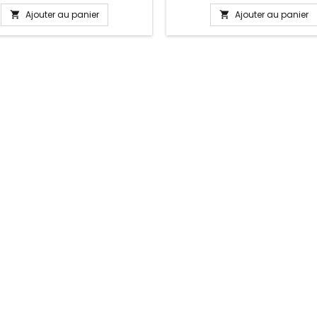
n, anniversaire, anniversaire de
anniversaire de mariage La 
Plusieurs tailles disponible : 17,
ajustable se détache d'un co
Ajouter au panier
Ajouter au panier


20, 21 cm Pour la dimensions nous
passer les charms par simple 
llons 2cm en plus par rapport à
sur le bouton Ajustable pour t
irconférence de votre poignet
poignets enfant adulte