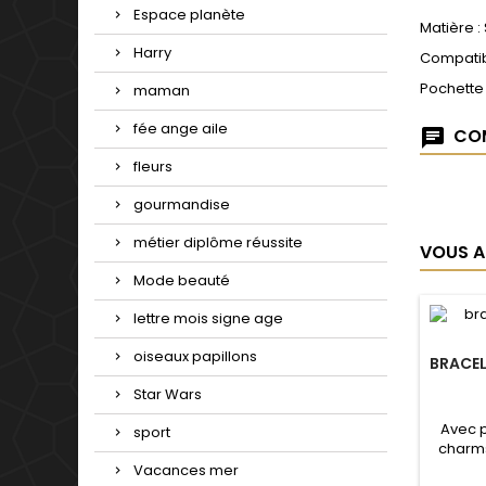
Espace planète
Matière :
Harry
Compatib
Pochette
maman
fée ange aile
COM
fleurs
gourmandise
métier diplôme réussite
VOUS A
Mode beauté
lettre mois signe age
oiseaux papillons
BRACEL
Star Wars
Avec 
sport
charms
de not
Vacances mer