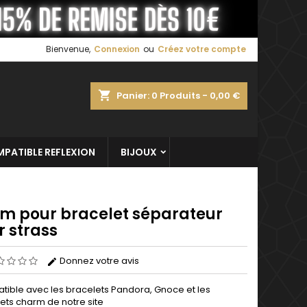
×
×
×
Bienvenue,
Connexion
ou
Créez votre compte
shopping_cart
Panier:
0
Produits - 0,00 €
n
s
PATIBLE REFLEXION
BIJOUX
m pour bracelet séparateur
r strass
Donnez votre avis
ible avec les bracelets Pandora, Gnoce et les
ets charm de notre site