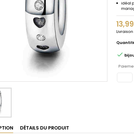
idéal 
maria
13,9
Livraison
Quantit

bijo
Paiemen
PTION
DÉTAILS DU PRODUIT