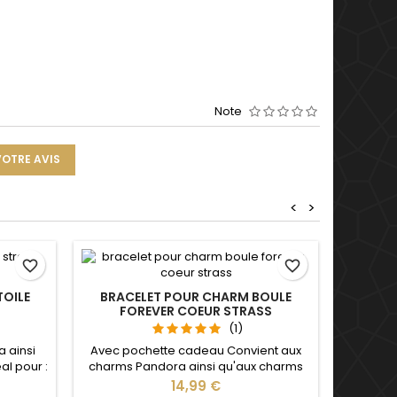
Note
VOTRE AVIS
<
>
favorite_border
favorite_border
TOILE
BRACELET POUR CHARM BOULE
FOREVER COEUR STRASS
(1)
 ainsi
Avec pochette cadeau Convient aux
al pour :
charms Pandora ainsi qu'aux charms
saire,
de notre site idéal pour : Noël, Saint
Prix
14,99 €