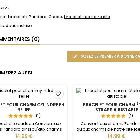
 S925
le : bracelets Pandora, Gnoce,
bracelets de notre site
 cadeau incluse
MENTAIRES (0)
SOYEZ LE PREMIER À DONNER 
IMEREZ AUSSI
favorite_border
ET POUR CHARM CYLINDRE EN
BRACELET POUR CHARM É
RELIEF
STRASS AJUSTABLE
(1)
(1)
pochette cadeau Convient aux
Convient aux charms Pandora
 Pandora ainsi qu'aux charms
qu'aux charms de notre site idé
re site idéal pour : Noël, Saint
Noël, Saint Valentin, anniver
Prix
Prix
14,99 €
14,99 €