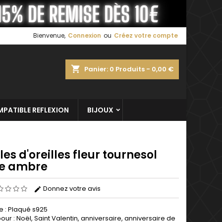
×
×
×
Bienvenue,
Connexion
ou
Créez votre compte
shopping_cart
Panier:
0
Produits - 0,00 €
n
s
PATIBLE REFLEXION
BIJOUX
es d'oreilles fleur tournesol
re ambre
Donnez votre avis
e : Plaqué s925
pour : Noël, Saint Valentin, anniversaire, anniversaire de