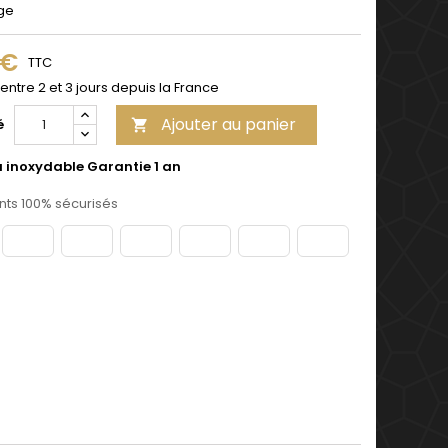
ge
 €
TTC
 entre 2 et 3 jours depuis la France
Ajouter au panier
é

u inoxydable Garantie 1 an
ts 100% sécurisés