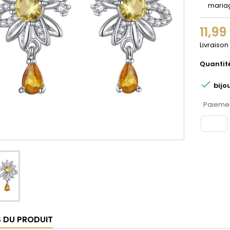
maria
11,99
Livraison
Quantit

bijo
Paiemen
S DU PRODUIT