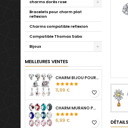
charms dorés rose
Bracelets pour charm plat
reflexion
Charms compatible reflexion
Compatible Thomas Sabo
Bijoux
MEILLEURES VENTES
CHARM BIJOU POUR BRACELET COLLECTION HARRY
Prix
11,99 €
favorite_border
CHARM MURANO POUR BRACELET SÉPARATEUR FLEUR COEUR TRANSPARENT
Prix
6,99 €
DÉTAIL
favorite_border