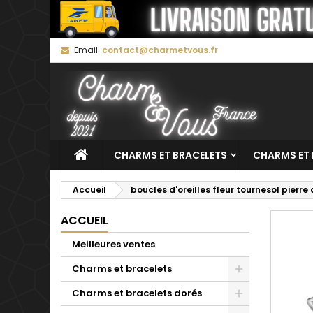
M
C
C
Email:
contact@charmetvous.fr
add_circle_outline
Vo
No
d'e
CHARMS ET BRACELETS
CHARMS ET 
Accueil
boucles d'oreilles fleur tournesol pierr
ACCUEIL
Meilleures ventes
Charms et bracelets
Charms et bracelets dorés