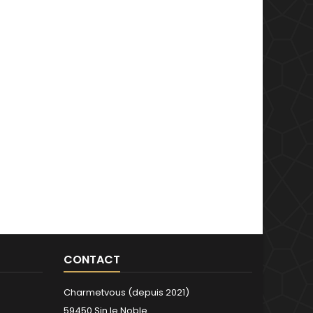
CONTACT
Charmetvous (depuis 2021)
59450 Sin le Noble