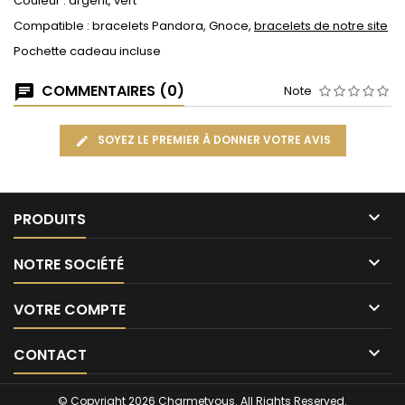
Couleur : argent, vert
Compatible : bracelets Pandora, Gnoce,
bracelets de notre site
Pochette cadeau incluse
COMMENTAIRES (0)
Note
SOYEZ LE PREMIER À DONNER VOTRE AVIS

PRODUITS

NOTRE SOCIÉTÉ

VOTRE COMPTE

CONTACT
© Copyright 2026 Charmetvous. All Rights Reserved.