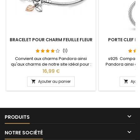
BRACELET POUR CHARM FEUILLE FLEUR
PORTE CLEF P
S
(1)
Convient aux charms Pandora ainsi
s925 Compatib
qu'aux charms de notre site idéal pour :
Pandora ainsi q
Noël, Saint Valentin, anniversaire,
notre site idéal pou
Prix
Pr
16,99 €
13
anniversaire de mariage Pour la
anniversaire, an
dimensions nous conseillons 2cm en
L'ouverture pour 
Ajouter au panier
Ajou


plus par rapport à la circonférence de
niveau 
votre poignet

PRODUITS

NOTRE SOCIÉTÉ