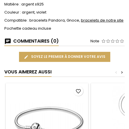
Matière : argent s925
Couleur : argent, violet
Compatible : bracelets Pandora, Gnoce,
bracelets de notre site
Pochette cadeau incluse
COMMENTAIRES (0)
Note
SOYEZ LE PREMIER À DONNER VOTRE AVIS
VOUS AIMEREZ AUSSI
<
>
favorite_border