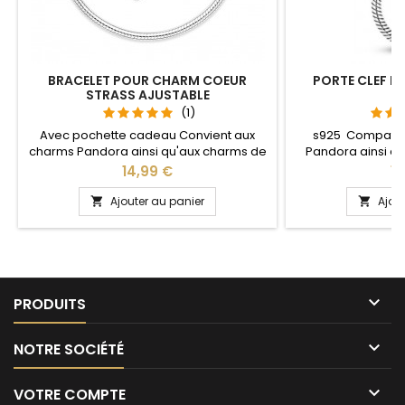
BRACELET POUR CHARM COEUR
PORTE CLEF P
STRASS AJUSTABLE
S
(1)
Avec pochette cadeau Convient aux
s925 Compatib
charms Pandora ainsi qu'aux charms de
Pandora ainsi q
notre site idéal pour : Noël, Saint Valentin,
notre site idéal pou
Prix
Pr
14,99 €
13
anniversaire, anniversaire de mariage La
anniversaire, an
partie ajustable se détache d'un coté
L'ouverture pour 
Ajouter au panier
Ajou


pour passer les charms par simple
niveau 
pression sur le bouton Ajustable pour
tous les poignets enfant adulte

PRODUITS

NOTRE SOCIÉTÉ

VOTRE COMPTE