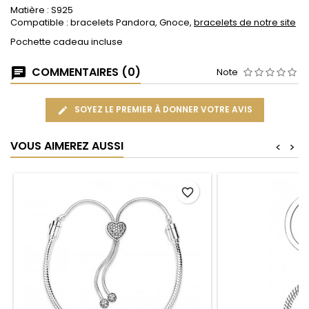
Matière : S925
Compatible : bracelets Pandora, Gnoce,
bracelets de notre site
Pochette cadeau incluse
COMMENTAIRES (0)
Note
SOYEZ LE PREMIER À DONNER VOTRE AVIS
VOUS AIMEREZ AUSSI
<
>
favorite_border