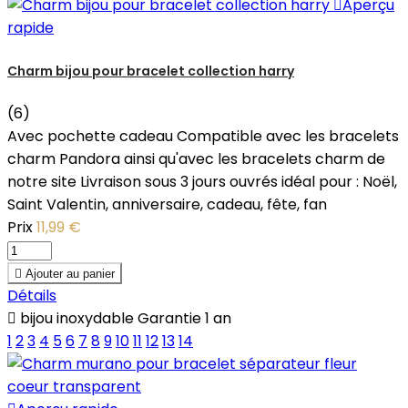

Aperçu
rapide
Charm bijou pour bracelet collection harry
(6)
Avec pochette cadeau Compatible avec les bracelets
charm Pandora ainsi qu'avec les bracelets charm de
notre site Livraison sous 3 jours ouvrés idéal pour : Noël,
Saint Valentin, anniversaire, cadeau, fête, fan
Prix
11,99 €

Ajouter au panier
Détails

bijou inoxydable Garantie 1 an
1
2
3
4
5
6
7
8
9
10
11
12
13
14