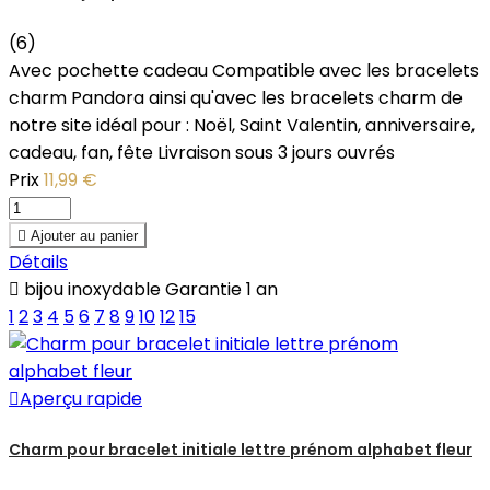
(6)
Avec pochette cadeau Compatible avec les bracelets
charm Pandora ainsi qu'avec les bracelets charm de
notre site idéal pour : Noël, Saint Valentin, anniversaire,
cadeau, fan, fête Livraison sous 3 jours ouvrés
Prix
11,99 €

Ajouter au panier
Détails

bijou inoxydable Garantie 1 an
1
2
3
4
5
6
7
8
9
10
12
15

Aperçu rapide
Charm pour bracelet initiale lettre prénom alphabet fleur