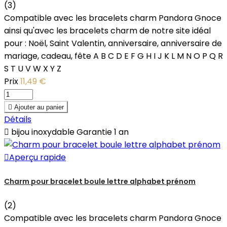
(3)
Compatible avec les bracelets charm Pandora Gnoce
ainsi qu'avec les bracelets charm de notre site idéal
pour : Noël, Saint Valentin, anniversaire, anniversaire de
mariage, cadeau, fête A B C D E F G H I J K L M N O P Q R
S T U V W X Y Z
Prix
11,49 €

Ajouter au panier
Détails

bijou inoxydable Garantie 1 an

Aperçu rapide
Charm pour bracelet boule lettre alphabet prénom
(2)
Compatible avec les bracelets charm Pandora Gnoce