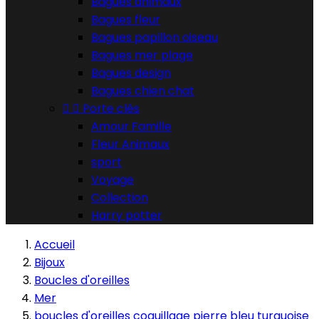
Bagues animaux
Bagues fleur
Bagues papillon oiseau
Bagues mer plage
Bagues design
Bagues chien chat


Porte clés
Amour Famille
Fleur Animaux
sport
Voyage
Collection
Harry potter
Accueil
Bijoux
Boucles d'oreilles
Mer
boucles d'oreilles coquillage pierre bleu turquoise