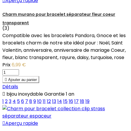

Aperçu rapide
Charm murano pour bracelet séparateur fleur coeur
transparent
(3)
Compatible avec les bracelets Pandora, Gnoce et les
bracelets charm de notre site idéal pour : Noël, Saint
Valentin, anniversaire, anniversaire de mariage Coeur,
fleur, blanc transparent, rayure, daisy, turquoise, rose
Prix
6,99 €

Ajouter au panier
Détails

bijou inoxydable Garantie 1 an
1
2
3
4
5
6
7
8
9
10
11
12
13
14
15
16
17
18
19

Aperçu rapide