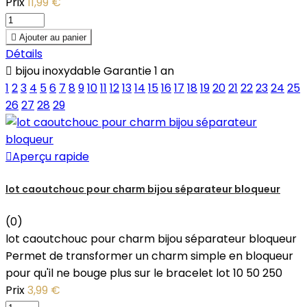
Prix
11,99 €

Ajouter au panier
Détails

bijou inoxydable Garantie 1 an
1
2
3
4
5
6
7
8
9
10
11
12
13
14
15
16
17
18
19
20
21
22
23
24
25
26
27
28
29

Aperçu rapide
lot caoutchouc pour charm bijou séparateur bloqueur
(0)
lot caoutchouc pour charm bijou séparateur bloqueur
Permet de transformer un charm simple en bloqueur
pour qu'il ne bouge plus sur le bracelet lot 10 50 250
Prix
3,99 €