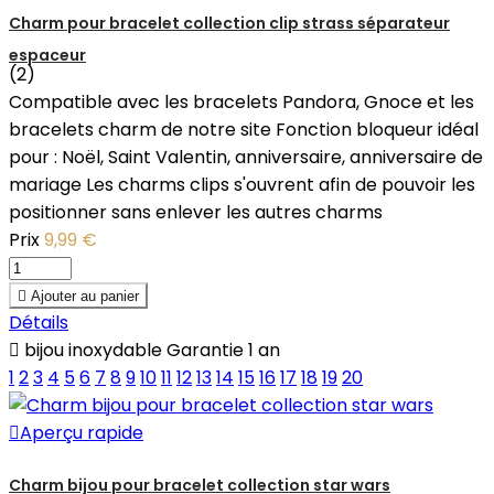
Charm pour bracelet collection clip strass séparateur
espaceur
(2)
Compatible avec les bracelets Pandora, Gnoce et les
bracelets charm de notre site Fonction bloqueur idéal
pour : Noël, Saint Valentin, anniversaire, anniversaire de
mariage Les charms clips s'ouvrent afin de pouvoir les
positionner sans enlever les autres charms
Prix
9,99 €

Ajouter au panier
Détails

bijou inoxydable Garantie 1 an
1
2
3
4
5
6
7
8
9
10
11
12
13
14
15
16
17
18
19
20

Aperçu rapide
Charm bijou pour bracelet collection star wars