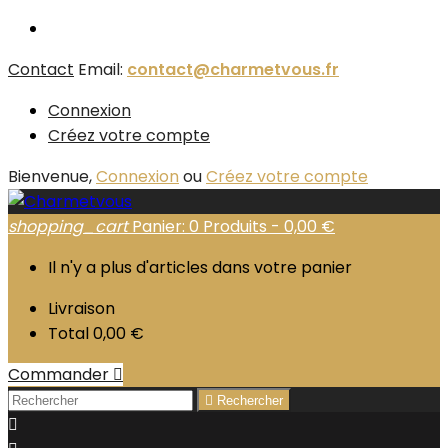
Contact
Email:
contact@charmetvous.fr
Connexion
Créez votre compte
Bienvenue,
Connexion
ou
Créez votre compte
shopping_cart
Panier:
0
Produits - 0,00 €
Il n'y a plus d'articles dans votre panier
Livraison
Total
0,00 €
Commander


Rechercher
