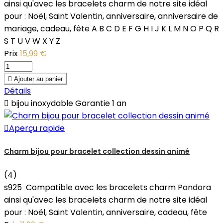
ainsi qu'avec les bracelets charm de notre site idéal
pour : Noël, Saint Valentin, anniversaire, anniversaire de
mariage, cadeau, fête A B C D E F G H I J K L M N O P Q R
S T U V W X Y Z
Prix
15,99 €

Ajouter au panier
Détails

bijou inoxydable Garantie 1 an

Aperçu rapide
Charm bijou pour bracelet collection dessin animé
(4)
s925 Compatible avec les bracelets charm Pandora
ainsi qu'avec les bracelets charm de notre site idéal
pour : Noël, Saint Valentin, anniversaire, cadeau, fête