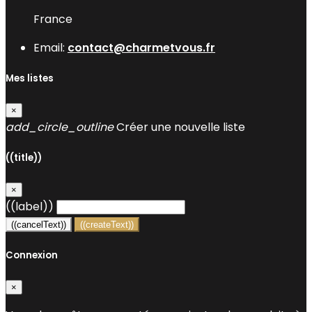
France
Email:
contact@charmetvous.fr
Mes listes
×
add_circle_outline
Créer une nouvelle liste
((title))
×
((label))
((cancelText))
((createText))
Connexion
×