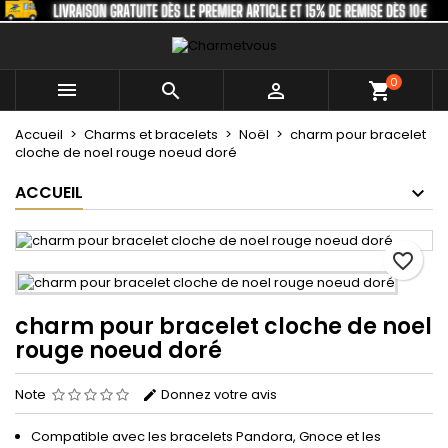
×
×
×
Mes listes
Créer une liste d'envies
Connexion
0
Créer une nouvelle liste
add_circle_outline



shopping_cart
Vous devez être connecté pour ajouter des produits
Nom de la liste d'envies
à votre liste d'envies.
Accueil
Charms et bracelets
Noël
charm pour bracelet
cloche de noel rouge noeud doré
Annuler
Connexion
ACCUEIL
Annuler
Créer une liste d'envies
favorite_border
charm pour bracelet cloche de noel
rouge noeud doré
Note
Donnez votre avis
Compatible avec les bracelets Pandora, Gnoce et les