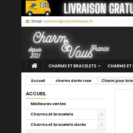
M
C
C
Email:
contact@charmetvous.fr
add_circle_outline
Vo
No
d'e
CHARMS ET BRACELETS
CHARMS ET 
Accueil
charms dorés rose
Charm pour brac
ACCUEIL
Meilleures ventes
Charms et bracelets
Charms et bracelets dorés