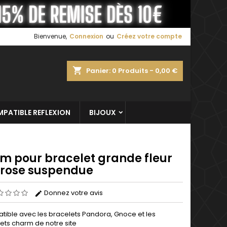
×
×
×
Bienvenue,
Connexion
ou
Créez votre compte
shopping_cart
Panier:
0
Produits - 0,00 €
n
s
PATIBLE REFLEXION
BIJOUX
m pour bracelet grande fleur
 rose suspendue
Donnez votre avis
ible avec les bracelets Pandora, Gnoce et les
ets charm de notre site