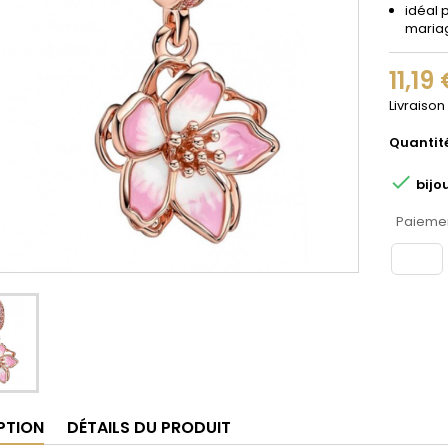
idéal 
maria
11,19
Livraison
Quantit

bijo
Paiemen
PTION
DÉTAILS DU PRODUIT