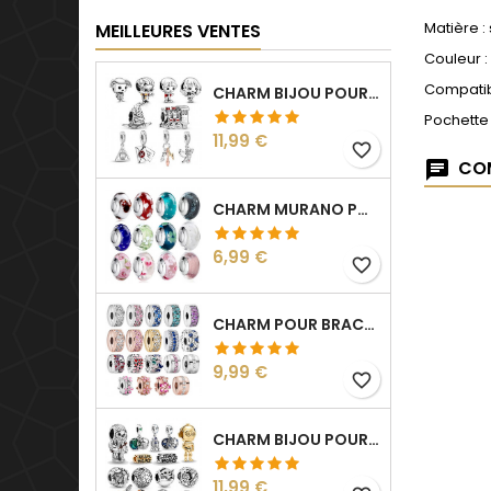
Matière :
MEILLEURES VENTES
Couleur :
Compatib
CHARM BIJOU POUR BRACELET COLLECTION HARRY
Pochette
Prix
11,99 €
favorite_border
COM
CHARM MURANO POUR BRACELET SÉPARATEUR FLEUR COEUR TRANSPARENT
Prix
6,99 €
favorite_border
CHARM POUR BRACELET COLLECTION CLIP STRASS SÉPARATEUR ESPACEUR
Prix
9,99 €
favorite_border
CHARM BIJOU POUR BRACELET COLLECTION STAR WARS
Prix
11,99 €