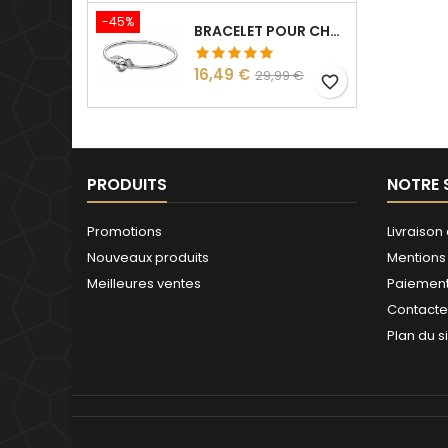
-45%
BRACELET POUR CHARM ARGENT HARRY VIF D'OR
Prix
Prix
16,49 €
29,99 €
favorite_border
de
base
PRODUITS
NOTRE 
Promotions
Livraison 
Nouveaux produits
Mentions
Meilleures ventes
Paiement
Contact
Plan du s