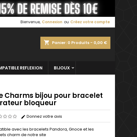
×
×
×
Bienvenue,
Connexion
ou
Créez votre compte
shopping_cart
Panier:
0
Produits - 0,00 €
n
s
PATIBLE REFLEXION
BIJOUX
de Charms bijou pour bracelet
rateur bloqueur
Donnez votre avis
ible avec les bracelets Pandora, Gnoce et les
ets charm de notre site