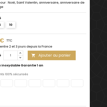
pour : Noël, Saint Valentin, anniversaire, anniversaire de
ge
é
5
10
 €
TTC
 entre 2 et 3 jours depuis la France
Ajouter au panier
é

u inoxydable Garantie 1 an
ts 100% sécurisés