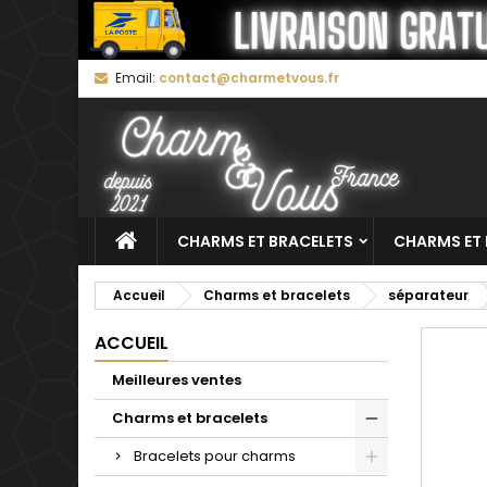
M
C
C
Email:
contact@charmetvous.fr
add_circle_outline
Vo
No
d'e
CHARMS ET BRACELETS
CHARMS ET 
Accueil
Charms et bracelets
séparateur
ACCUEIL
Meilleures ventes
Charms et bracelets
Bracelets pour charms