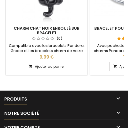
CHARM CHAT NOIR ENROULÉ SUR
BRACELET POUR 
BRACELET
R
(0)
Compatible avec les bracelets Pandora,
Avec pochette 
Gnoce et les bracelets charm de notre
charms Pandora a
site idéal pour : Noël, Saint Valentin,
notre site idéal pou
Prix
Pri
9,99 €
14
anniversaire, anniversaire de mariage
anniversaire, an
Plusieurs tailles disp
Ajouter au panier
Ajou


cm Pour la dimens
2cm en plus 
circonférence

PRODUITS

NOTRE SOCIÉTÉ

VOTRE COMPTE