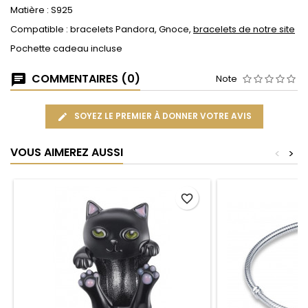
Matière : S925
Compatible : bracelets Pandora, Gnoce,
bracelets de notre site
Pochette cadeau incluse
COMMENTAIRES (0)
Note
SOYEZ LE PREMIER À DONNER VOTRE AVIS
VOUS AIMEREZ AUSSI
<
>
favorite_border