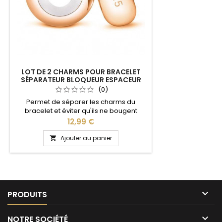
LOT DE 2 CHARMS POUR BRACELET
SÉPARATEUR BLOQUEUR ESPACEUR
DORÉ ROSE
(0)
Permet de séparer les charms du
bracelet et éviter qu'ils ne bougent
Compatible avec les bracelets Pandora,
Prix
12,99 €
Gnoce et les bracelets charm de notre
site idéal pour : Noël, Saint Valentin,
Ajouter au panier

anniversaire, anniversaire de mariage

PRODUITS

NOTRE SOCIÉTÉ