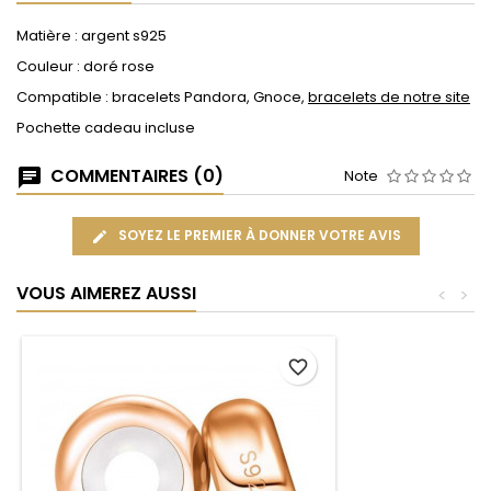
Matière : argent s925
Couleur : doré rose
Compatible : bracelets Pandora, Gnoce,
bracelets de notre site
Pochette cadeau incluse
COMMENTAIRES (0)
Note
SOYEZ LE PREMIER À DONNER VOTRE AVIS
VOUS AIMEREZ AUSSI
<
>
favorite_border