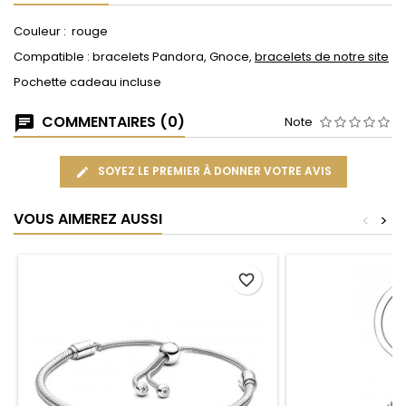
Couleur : rouge
Compatible : bracelets Pandora, Gnoce,
bracelets de notre site
Pochette cadeau incluse
COMMENTAIRES (0)
Note
SOYEZ LE PREMIER À DONNER VOTRE AVIS
VOUS AIMEREZ AUSSI
<
>
favorite_border