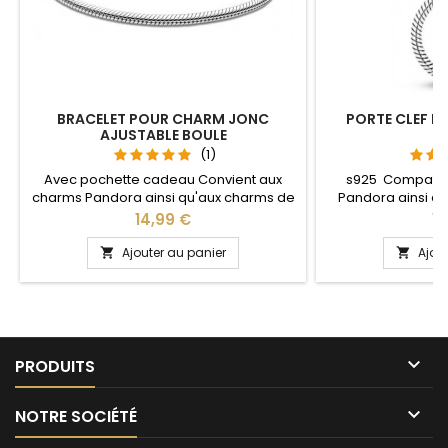
BRACELET POUR CHARM JONC
PORTE CLEF P
AJUSTABLE BOULE
S
(1)
Avec pochette cadeau Convient aux
s925 Compatib
charms Pandora ainsi qu'aux charms de
Pandora ainsi q
notre site idéal pour : Noël, Saint Valentin,
notre site idéal pou
Prix
Pr
14,99 €
13
anniversaire, anniversaire de mariage La
anniversaire, an
partie ajustable se détache d'un coté
L'ouverture pour 
Ajouter au panier
Ajou


pour passer les charms par simple
niveau 
pression sur le bouton Ajustable pour
tous les poignets enfant adulte

PRODUITS

NOTRE SOCIÉTÉ