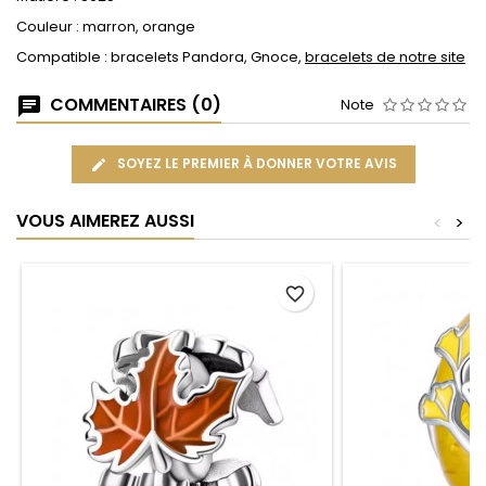
Couleur : marron, orange
Compatible : bracelets Pandora, Gnoce,
bracelets de notre site
COMMENTAIRES (0)
Note
SOYEZ LE PREMIER À DONNER VOTRE AVIS
VOUS AIMEREZ AUSSI
<
>
favorite_border