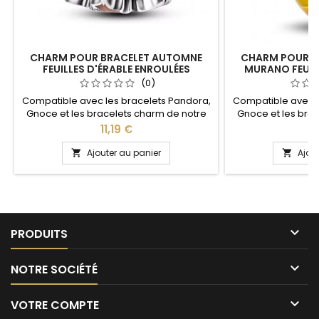
CHARM POUR BRACELET AUTOMNE
CHARM POUR B
FEUILLES D'ÉRABLE ENROULÉES
MURANO FEUIL
(0)
Compatible avec les bracelets Pandora,
Compatible avec l
Gnoce et les bracelets charm de notre
Gnoce et les bra
site idéal pour : Noël, Saint Valentin,
site idéal pour :
Prix
Pr
11,19 €
1
anniversaire, cadeau, fête
anniversair
Ajouter au panier
Ajou



PRODUITS

NOTRE SOCIÉTÉ

VOTRE COMPTE