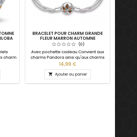
UTOMNE
BRACELET POUR CHARM GRANDE
ILOBA
FLEUR MARRON AUTOMNE
(0)
lets
Avec pochette cadeau Convient aux
ts charm
charms Pandora ainsi qu'aux charms
, Saint
de notre site idéal pour : Noël, Saint
Prix
14,99 €
u, fête
Valentin, anniversaire, anniversaire de
mariage Plusieurs tailles disponible : 17,
Ajouter au panier

18, 19, 20 cm Pour la dimensions nous
conseillons 2cm en plus par rapport à
la circonférence de votre poignet