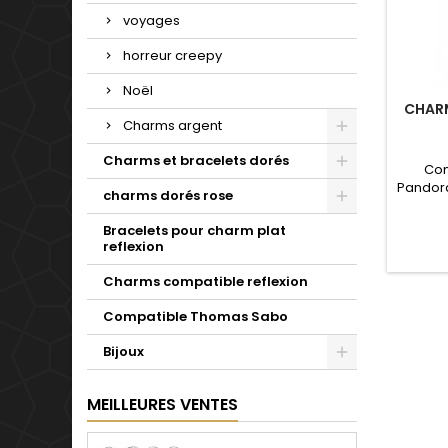
voyages
horreur creepy
Noël
CHAR
Charms argent
Charms et bracelets dorés
Com
Pandora
charms dorés rose
de not
Valent
Bracelets pour charm plat
reflexion
Charms compatible reflexion
Compatible Thomas Sabo
Bijoux
MEILLEURES VENTES