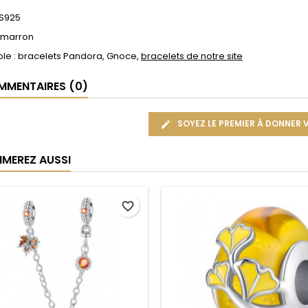
 S925
: marron
le : bracelets Pandora, Gnoce,
bracelets de notre site
MENTAIRES (0)
SOYEZ LE PREMIER À DONNER 
IMEREZ AUSSI
favorite_border