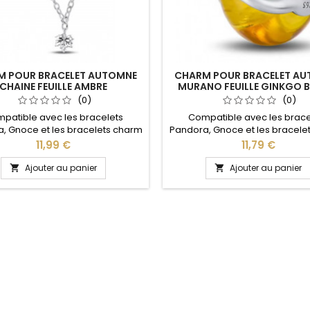
M POUR BRACELET AUTOMNE
CHARM POUR BRACELET A
CHAINE FEUILLE AMBRE
MURANO FEUILLE GINKGO B
(0)
(0)
patible avec les bracelets
Compatible avec les brace
, Gnoce et les bracelets charm
Pandora, Gnoce et les bracele
re site idéal pour : Noël, Saint
de notre site idéal pour : Noël
Prix
Prix
11,99 €
11,79 €
in, anniversaire, cadeau, fête
Valentin, anniversaire, cadea
Ajouter au panier
Ajouter au panier

