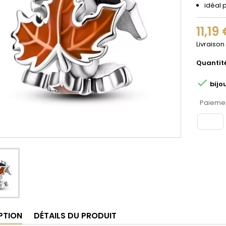
idéal 
11,19
Livraison
Quantit

bijo
Paiemen
PTION
DÉTAILS DU PRODUIT