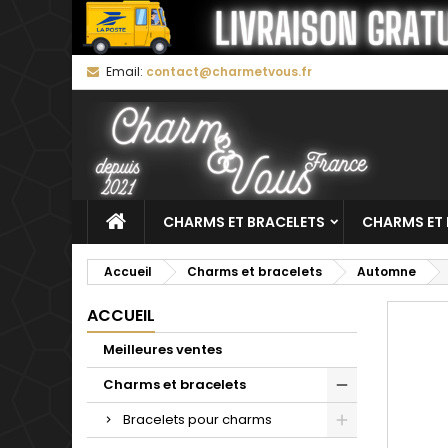
M
C
C
Email:
contact@charmetvous.fr
add_circle_outline
Vo
No
d'e
CHARMS ET BRACELETS
CHARMS ET 
Accueil
Charms et bracelets
Automne
ACCUEIL
Meilleures ventes
Charms et bracelets
Bracelets pour charms