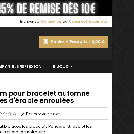
×
×
×
Bienvenue,
Connexion
ou
Créez votre compte
shopping_cart
Panier:
0
Produits - 0,00 €
n
s
PATIBLE REFLEXION
BIJOUX
m pour bracelet automne
les d'érable enroulées
Donnez votre avis
ible avec les bracelets Pandora, Gnoce et les
ets charm de notre site