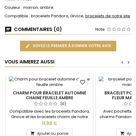
Couleur : marron, ambre
Compatible : bracelets Pandora, Gnoce,
bracelets de notre site
COMMENTAIRES (0)
Note
SOYEZ LE PREMIER À DONNER VOTRE AVIS
VOUS AIMEREZ AUSSI
<
>
favorite_border
CHARM POUR BRACELET AUTOMNE
BRACELET PO
CHAINE FEUILLE AMBRE
FLEUR MA
(0)
Compatible avec les bracelets Pandora,
Avec pochette 
Gnoce et les bracelets charm de notre
charms Pandora a
site idéal pour : Noël, Saint Valentin,
notre site idéal pou
Prix
Pri
11,99 €
14
anniversaire, cadeau, fête
anniversaire, an
Plusieurs tailles di
Ajouter au panier
Ajou

