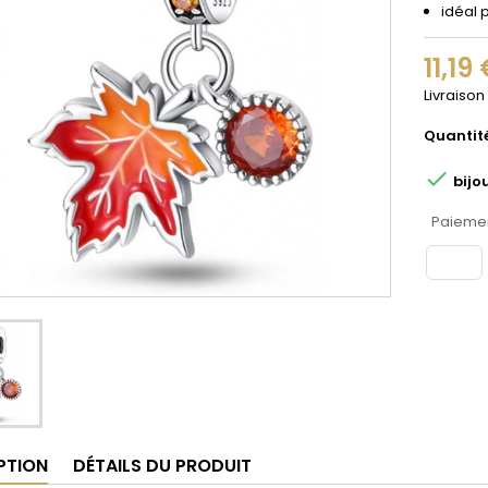
idéal 
11,19
Livraison
Quantit

bijo
Paiemen
PTION
DÉTAILS DU PRODUIT