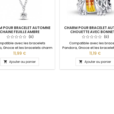
M POUR BRACELET AUTOMNE
CHARM POUR BRACELET A
CHAINE FEUILLE AMBRE
CHOUETTE AVEC BONNET
ÉCHARPE
(0)
(0)
patible avec les bracelets
Compatible avec les brace
, Gnoce et les bracelets charm
Pandora, Gnoce et les bracele
re site idéal pour : Noël, Saint
de notre site idéal pour : Noël
Prix
Prix
11,99 €
11,19 €
in, anniversaire, cadeau, fête
Valentin, anniversaire, cadea
Ajouter au panier
Ajouter au panier

