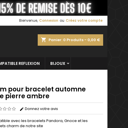
×
×
×
Bienvenue,
Connexion
ou
Créez votre compte
shopping_cart
Panier:
0
Produits - 0,00 €
n
s
PATIBLE REFLEXION
BIJOUX
m pour bracelet automne
le pierre ambre
Donnez votre avis
ible avec les bracelets Pandora, Gnoce et les
ets charm de notre site