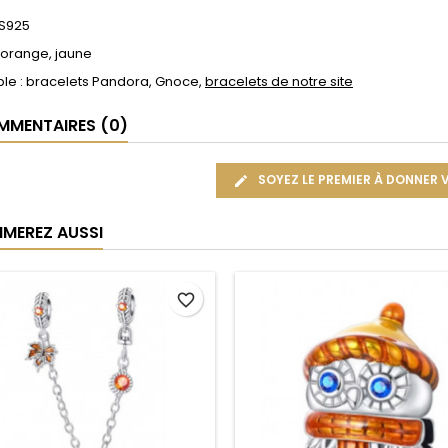
 S925
 orange, jaune
le : bracelets Pandora, Gnoce,
bracelets de notre site
MENTAIRES (0)
SOYEZ LE PREMIER À DONNER 
IMEREZ AUSSI
favorite_border