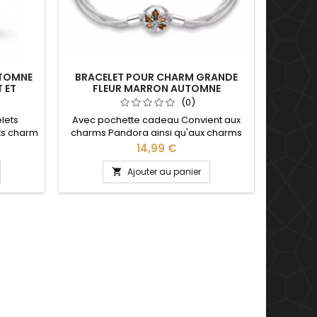
UTOMNE
BRACELET POUR CHARM GRANDE
 ET
FLEUR MARRON AUTOMNE
(0)
lets
Avec pochette cadeau Convient aux
ts charm
charms Pandora ainsi qu'aux charms
, Saint
de notre site idéal pour : Noël, Saint
Prix
14,99 €
u, fête
Valentin, anniversaire, anniversaire de
mariage Plusieurs tailles disponible : 17,
Ajouter au panier

18, 19, 20 cm Pour la dimensions nous
conseillons 2cm en plus par rapport à
la circonférence de votre poignet