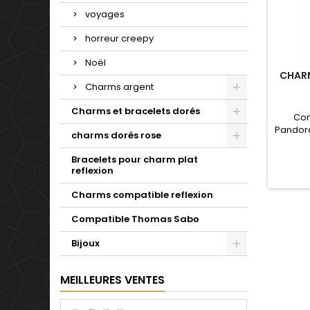
voyages
horreur creepy
Noël
CHAR
Charms argent
Charms et bracelets dorés
Com
Pandora
charms dorés rose
de not
Valent
Bracelets pour charm plat
reflexion
Charms compatible reflexion
Compatible Thomas Sabo
Bijoux
MEILLEURES VENTES