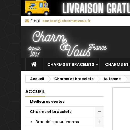
M
C
C
Email:
contact@charmetvous.fr
add_circle_outline
Vo
No
d'e
CHARMS ET BRACELETS
CHARMS ET 
Accueil
Charms et bracelets
Automne
ACCUEIL
Meilleures ventes
Charms et bracelets
Bracelets pour charms