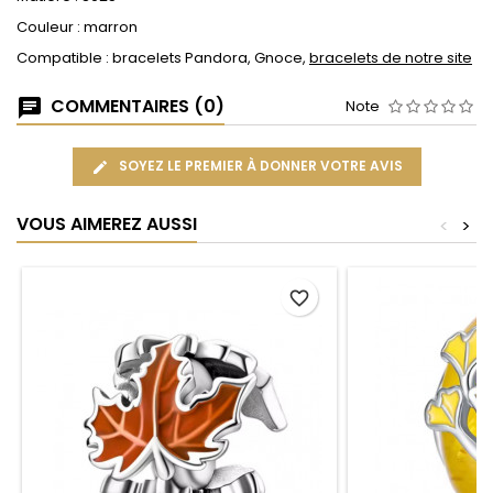
Couleur : marron
Compatible : bracelets Pandora, Gnoce,
bracelets de notre site
COMMENTAIRES (0)
Note
SOYEZ LE PREMIER À DONNER VOTRE AVIS
VOUS AIMEREZ AUSSI
<
>
favorite_border