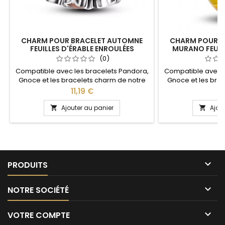
CHARM POUR BRACELET AUTOMNE
CHARM POUR B
FEUILLES D'ÉRABLE ENROULÉES
MURANO FEUIL
(0)
Compatible avec les bracelets Pandora,
Compatible avec l
Gnoce et les bracelets charm de notre
Gnoce et les bra
site idéal pour : Noël, Saint Valentin,
site idéal pour :
Prix
Pr
11,19 €
1
anniversaire, cadeau, fête
anniversair
Ajouter au panier
Ajou



PRODUITS

NOTRE SOCIÉTÉ

VOTRE COMPTE