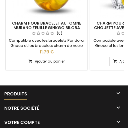
CHARM POUR BRACELET AUTOMNE
CHARM POUR B
MURANO FEUILLE GINKGO BILOBA
CHOUETTE AVEC 
(0)
Compatible avec les bracelets Pandora,
Compatible avec l
Gnoce et les bracelets charm de notre
Gnoce et les bra
site idéal pour : Noël, Saint Valentin,
site idéal pour :
Prix
Pr
11,79 €
1
anniversaire, cadeau, fête
anniversair
Ajouter au panier
Ajou



PRODUITS

NOTRE SOCIÉTÉ

VOTRE COMPTE