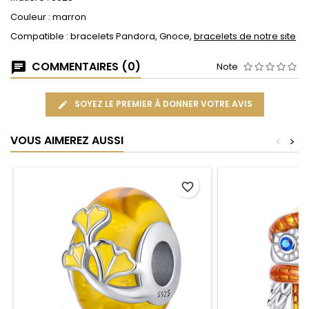
Couleur : marron
Compatible : bracelets Pandora, Gnoce,
bracelets de notre site
COMMENTAIRES (0)
Note
SOYEZ LE PREMIER À DONNER VOTRE AVIS
VOUS AIMEREZ AUSSI
<
>
favorite_border