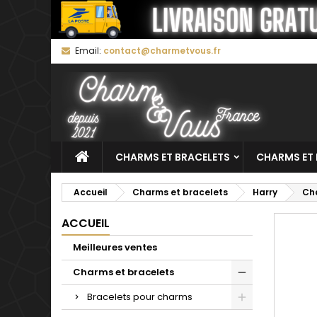
M
C
C
Email:
contact@charmetvous.fr
add_circle_outline
Vo
No
d'e
CHARMS ET BRACELETS
CHARMS ET 
Accueil
Charms et bracelets
Harry
Cha
ACCUEIL
Meilleures ventes
Charms et bracelets
Bracelets pour charms