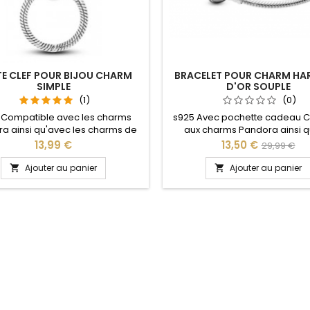
E CLEF POUR BIJOU CHARM
BRACELET POUR CHARM HAR
SIMPLE
D'OR SOUPLE
(1)
(0)
 Compatible avec les charms
s925 Avec pochette cadeau C
a ainsi qu'avec les charms de
aux charms Pandora ainsi q
e site idéal pour : Noël, Saint
charms de notre site idéal pour
Prix
Prix
Prix
13,99 €
13,50 €
29,99 €
n, anniversaire, anniversaire de
Saint Valentin, anniversaire, 
de
e L'ouverture pour les charms
fan Livraison sous 3 à 5 jours
Ajouter au panier
Ajouter au panier


 fait au niveau de la boule
Pour la dimensions nous cons
base
2cm en plus par rapport à
circonférence de votre po