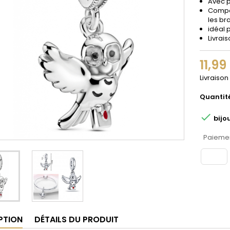
Avec 
Compat
les br
idéal 
Livrai
11,99
Livraison
Quantit

bijo
Paiemen
PTION
DÉTAILS DU PRODUIT