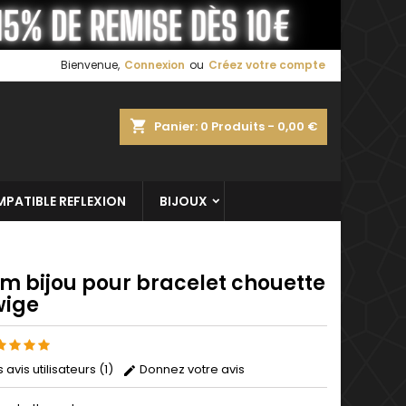
×
×
×
Bienvenue,
Connexion
ou
Créez votre compte
shopping_cart
Panier:
0
Produits - 0,00 €
n
s
PATIBLE REFLEXION
BIJOUX
m bijou pour bracelet chouette
ige
s avis utilisateurs (1)
Donnez votre avis