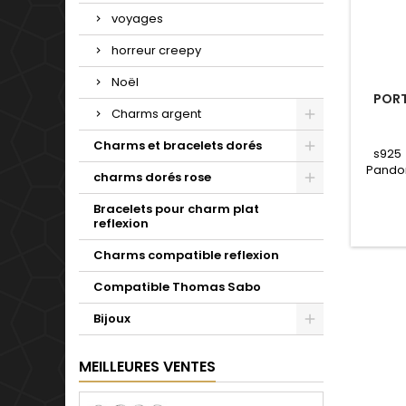
voyages
horreur creepy
Noël
PORT
Charms argent
Charms et bracelets dorés
s925
Pandor
charms dorés rose
notr
Valenti
Bracelets pour charm plat
mariag
reflexion
se
Charms compatible reflexion
Compatible Thomas Sabo
Bijoux
MEILLEURES VENTES