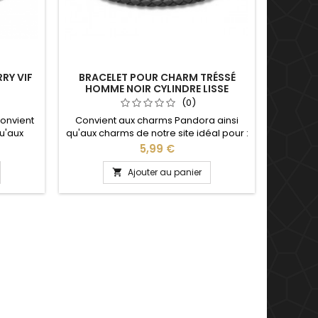
RY VIF
BRACELET POUR CHARM TRÉSSÉ
HOMME NOIR CYLINDRE LISSE
(0)
onvient
Convient aux charms Pandora ainsi
u'aux
qu'aux charms de notre site idéal pour :
 : Noël,
Noël, Saint Valentin, anniversaire,
Prix
5,99 €
cadeau,
anniversaire de mariage Plusieurs
 ouvrés
tailles disponible : 17, 18, 19, 20, 21 cm
Ajouter au panier

eillons
 la
ignet