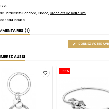
 S925
le : bracelets Pandora, Gnoce,
bracelets de notre site
 cadeau incluse
MENTAIRES (1)
DONNEZ VOTRE AVI
IMEREZ AUSSI
-55%
favorite_border