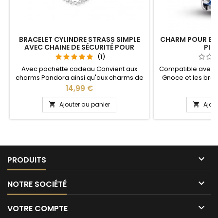
BRACELET CYLINDRE STRASS SIMPLE
CHARM POUR BR
AVEC CHAINE DE SÉCURITÉ POUR
PIER
CHARM
(1)
Avec pochette cadeau Convient aux
Compatible avec l
charms Pandora ainsi qu'aux charms de
Gnoce et les bra
notre site idéal pour : Noël, Saint Valentin,
site idéal pour :
Prix
Pr
14,99 €
8
anniversaire, anniversaire de mariage
anniversaire, an
Plusieurs tailles disponible : 17, 18, 19, 20, 21
Ajouter au panier
Ajou


cm Pour la dimensions nous conseillons
2cm en plus par rapport à la
circonférence de votre poignet

PRODUITS

NOTRE SOCIÉTÉ

VOTRE COMPTE