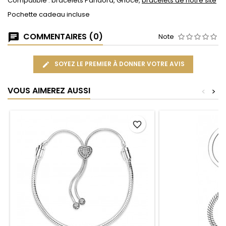
Compatible : bracelets Pandora, Gnoce,
bracelets de notre site
Pochette cadeau incluse
COMMENTAIRES (0)
Note
SOYEZ LE PREMIER À DONNER VOTRE AVIS
VOUS AIMEREZ AUSSI
<
>
favorite_border