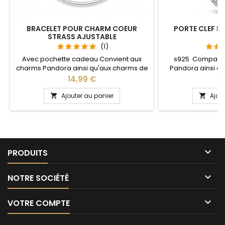
BRACELET POUR CHARM COEUR
PORTE CLEF P
STRASS AJUSTABLE
S
(1)
Avec pochette cadeau Convient aux
s925 Compatib
charms Pandora ainsi qu'aux charms de
Pandora ainsi q
notre site idéal pour : Noël, Saint Valentin,
notre site idéal pou
Prix
Pr
14,99 €
13
anniversaire, anniversaire de mariage La
anniversaire, an
partie ajustable se détache d'un coté
L'ouverture pour 
Ajouter au panier
Ajou


pour passer les charms par simple
niveau 
pression sur le bouton Ajustable pour
tous les poignets enfant adulte

PRODUITS

NOTRE SOCIÉTÉ

VOTRE COMPTE